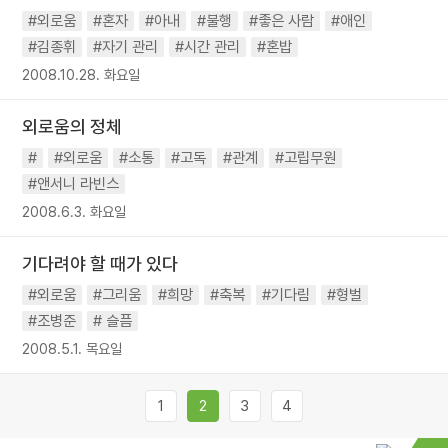
#외로움
#혼자
#아내
#불행
#좋은 사람
#애인
#김종휘
#자기 관리
#시간 관리
#혼밥
2008.10.28. 화요일
외로움의 정체
#
#외로움
#소통
#고독
#관계
#고립무원
#앤서니 라빈스
2008.6.3. 화요일
기다려야 할 때가 있다
#외로움
#그리움
#희망
#축복
#기다림
#형벌
#조병준
# 슬픔
2008.5.1. 목요일
1
2
3
4