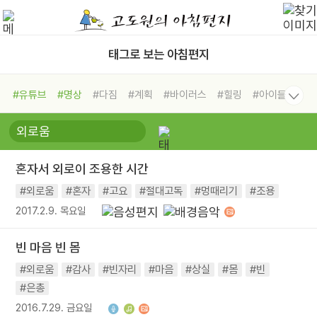
태그로 보는 아침편지
#유튜브
#명상
#다짐
#계획
#바이러스
#힐링
#아이들
#비전캠프
#독서캠프
#삶
#경험
#사람
#도움
#선택
#희망
#나눔
#친구
#링컨학교
#극복
#리더
#위기
혼자서 외로이 조용한 시간
#독서
#건강
#면역력
#외로움
#혼자
#고요
#절대고독
#멍때리기
#조용
2017.2.9. 목요일
빈 마음 빈 몸
#외로움
#감사
#빈자리
#마음
#상실
#몸
#빈
#은총
2016.7.29. 금요일