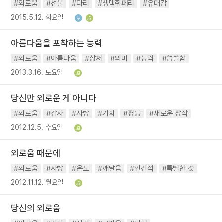
#외로움
#선물
#다리
#생텍쥐페리
#유대감
2015.5.12. 화요일
아름다움을 포착하는 능력
#외로움
#아름다움
#상처
#의미
#능력
#씁쓸함
2013.3.16. 토요일
당신만 외로운 게 아니다
#외로움
#감사
#사랑
#기회
#평등
#새로운 창작
2012.12.5. 수요일
외로움 때문에
#외로움
#사랑
#온도
#깨달음
#인간적
#특별한 것
2012.11.12. 월요일
당신의 외로움