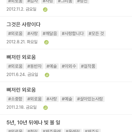
#외로움
#감사
#사랑
#그리움
#당신
2012.11.2. 금요일
그것은 사랑이다
#외로움
#사랑
#깨달음
#사랑합니다
#모든 것
2012.8.21. 화요일
뼈저린 외로움
#외로움
#동반자
#예술
#이외수
#걸작품
2011.6.24. 금요일
뼈저린 외로움
#소중함
#외로움
#사랑
#예술
#살아있는사람
2011.2.18. 금요일
5년, 10년 뒤에나 빛 볼 일
#외로움
#첫길
#제주올레
#올레길
#제주도