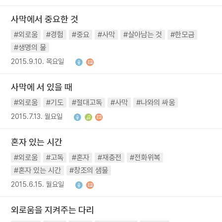
사막에서 중요한 것
#외로움
#경험
#중요
#사막
#살아남는 것
#한모금
#생명의 물
2015.9.10. 목요일
사막에 서 있을 때
#외로움
#기도
#절대고독
#사막
#나와의 싸움
2015.7.13. 월요일
혼자 있는 시간
#외로움
#고독
#혼자
#재충전
#전화위복
#혼자 있는 시간
#창조의 샘물
2015.6.15. 월요일
외로움을 지켜주는 다리