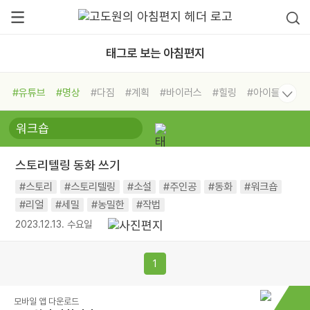
태그로 보는 아침편지
#유튜브
#명상
#다짐
#계획
#바이러스
#힐링
#아이들
#비전캠프
#독서캠프
#삶
#경험
#사람
#도움
#선택
#희망
#나눔
#친구
#링컨학교
#극복
#리더
#위기
스토리텔링 동화 쓰기
#독서
#건강
#면역력
#스토리
#스토리텔링
#소설
#주인공
#동화
#워크숍
#리얼
#세밀
#농밀한
#작법
2023.12.13. 수요일
1
모바일 앱 다운로드