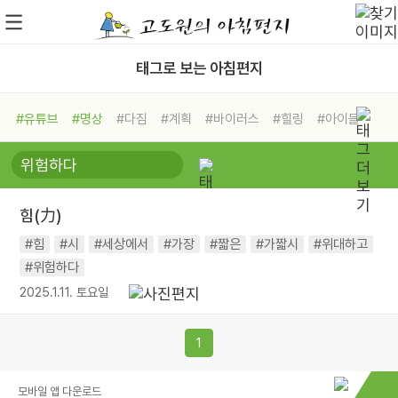
태그로 보는 아침편지
#유튜브
#명상
#다짐
#계획
#바이러스
#힐링
#아이들
#비전캠프
#독서캠프
#삶
#경험
#사람
#도움
#선택
#희망
#나눔
#친구
#링컨학교
#극복
#리더
#위기
#독서
#건강
#면역력
힘(力)
#힘
#시
#세상에서
#가장
#짧은
#가짧시
#위대하고
#위험하다
2025.1.11. 토요일
1
모바일 앱 다운로드