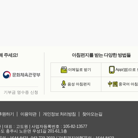
해 주세요!
아침편지를 받는 다양한 방법들
이메일로 받기
App(앱)으로
음성 아침편지
중국어 아
기부금 영수증 신청
후원하기
이용약관
개인정보 처리방침
찾아오는길
대표 : 고도원 | 사업자등록번호 : 105-82-13577
청북도 충주시 노은면 우성1길 201-61,1층
문의 :
,
/ '아침편지여행'문의 :