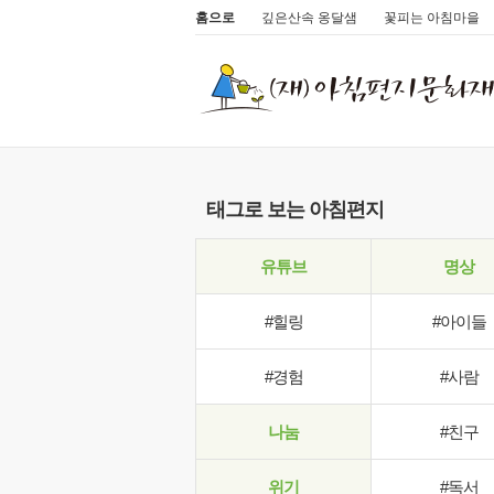
홈으로
깊은산속 옹달샘
꽃피는 아침마을
태그로 보는 아침편지
유튜브
명상
#힐링
#아이들
#경험
#사람
나눔
#친구
위기
#독서