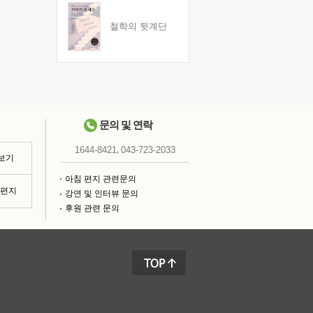
철학의 뒷계단
문의 및 연락
,
1644-8421
043-723-2033
 보기
아침 편지 관련문의
침편지
강연 및 인터뷰 문의
후원 관련 문의