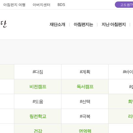
아침편지 여행
아버지센터
BDS
고도원T
재단소개
아침편지는
지난 아침편지
|
|
|
#다짐
#계획
#바
비전캠프
독서캠프
#
#도움
#선택
희
링컨학교
#극복
리
건강
면역력