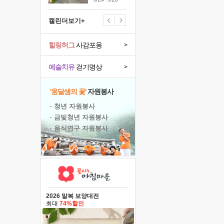
캘린더보기+
힐링허그
사감포옹
>
예술치유
걷기명상
>
'옹달샘의 꽃'
자원봉사
· 청년 자원봉사
· 금빛청년 자원봉사
· 음식연구 자원봉사
2026 말복 보양대전
최대
74%할인