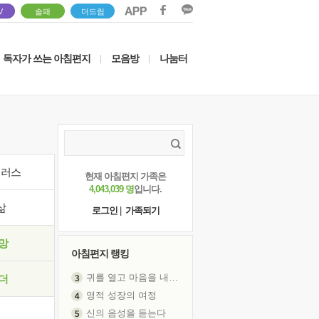
V
솔패
더드림
독자가 쓰는 아침편지
모음방
나눔터
|
|
이러스
현재 아침편지 가족은
4,043,039 명
입니다.
삶
로그인
|
가족되기
망
아침편지 랭킹
귀를 열고 마음을 내어주고
더
영적 성장의 여정
신의 음성을 듣는다