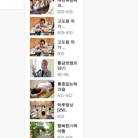
건강명상법
내면혁명워
건강명상
..
크..
스..
/9~10/10
8/29~8/30
10/9~10/10
내면혁명워
고도원 작
내면혁명
..
가 ..
크..
/17~10/18
8/29~8/30
10/17~10/18
황금변캠프
고도원 작
황금변캠
7기
가 ..
17기
/30~10/31
8/29
10/30~10/31
통증잡는워
황금변캠프
통증잡는
크숍
16기
크숍
/7~11/8
9/5~9/6
11/7~11/8
내면혁명워
통증잡는워
내면혁명
..
크숍
크..
/12~12/13
9/11~9/12
12/12~12/13
하루명상
[250..
9/19
행복한가족
여행
9/24~9/26