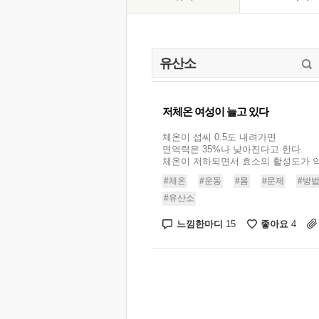
저체온 여성이 늘고 있다
체온이 섭씨 0.5도 내려가면
면역력은 35%나 낮아진다고 한다.
체온이 저하되면서 효소의 활성도가 약
#체온
#운동
#몸
#문제
#방
#유산소
느낌한마디
좋아요
15
4