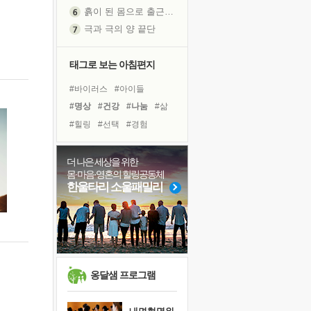
흙이 된 몸으로 출근하는 여자
극과 극의 양 끝단
내가 '나다움'을 찾는 길
피해 갈 수 없는 사건들
태그로 보는 아침편지
처음 손을 잡았던 날
#바이러스
#아이들
꿈이 실제가 되는 것
#명상
#건강
#나눔
#삶
'말 타는 법'을 먼저
#힐링
#선택
#경험
졸업식 사진을 보며
#면역력
#계획
#독서
극심한 변비, 어깨결림, 수면 장애
#사람
#친구
#도움
더 나은 세상을 위한
아픈 아버지를 위한 공간 설계
몸·마음·영혼의 힐링공동체
#리더
#위기
#링컨학교
슬럼프
한울타리 소울패밀리
#비전캠프
#유튜브
보고 싶은 어머니
#다짐
#독서캠프
#희망
유년 시절의 부산 영도 바다
#극복
못된 꼰대들
너무 황홀한 꽃들이여!
희망이란
옹달샘 프로그램
'모른다'는 것