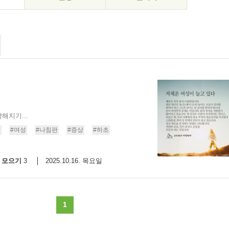
해지기...
법
#여성
#나침판
#증상
#하초
모으기
2025.10.16. 목요일
3
1