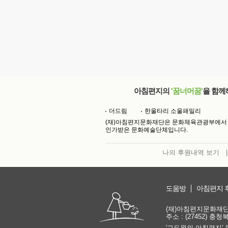
아침편지의
'꿈너머꿈'
을 함께
더드림
한울타리 소울패밀리
(재)아침편지문화재단은 문화체육관광부에서
인가받은 문화예술단체입니다.
나의 후원내역 보기
|
도움방
아침편지 
(재)아침편지문화재단 | 
주소 : (27452) 충
'고도원의 아침편지' 