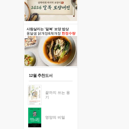
사람살리는 '말복' 보양 밥상
옹달샘 닭개장&채개장
한정수량
12월 추천도서
끝까지 쓰는 용
기
영양의 비밀