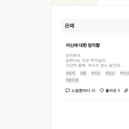
자신에 대한 정직함
정직하게
임한다는 것은 무엇일까.
간단히 말해, 속이지 않는 일인데,...
#정직
#몸
#자신
#정신
#타
#합리화
느낌한마디
좋아요
26
9