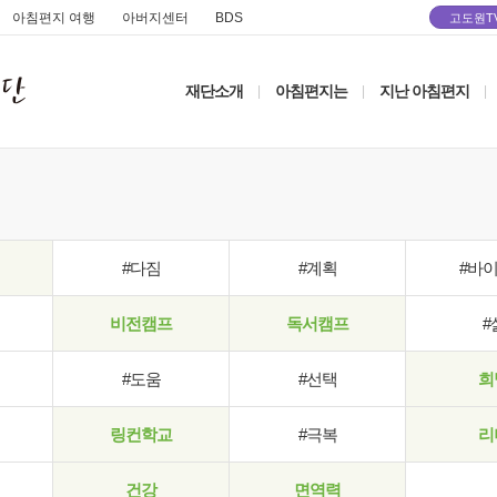
아침편지 여행
아버지센터
BDS
고도원T
재단소개
아침편지는
지난 아침편지
|
|
|
#다짐
#계획
#바
비전캠프
독서캠프
#
#도움
#선택
희
링컨학교
#극복
리
건강
면역력