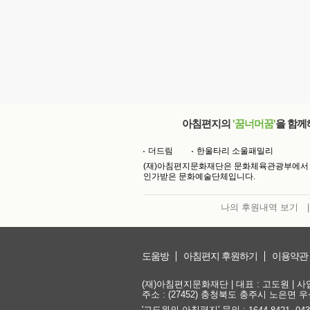
아침편지의
'꿈너머꿈'
을 함께
더드림
한울타리 소울패밀리
(재)아침편지문화재단은 문화체육관광부에서
인가받은 문화예술단체입니다.
나의 후원내역 보기
|
도움방
아침편지 후원하기
이용약관
(재)아침편지문화재단 | 대표 : 고도원 | 사업자
주소 : (27452) 충청북도 충주시 노은면 우성
'고도원의 아침편지' 문의 :
,