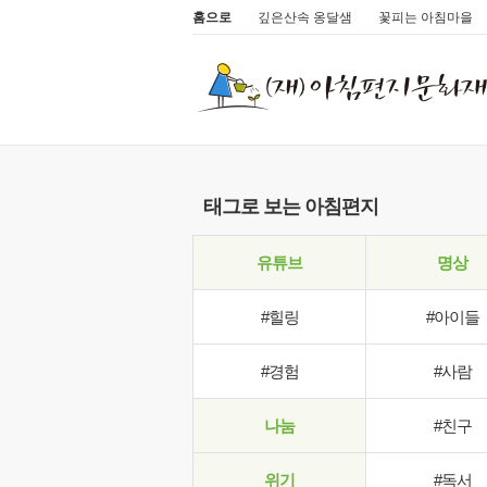
홈으로
깊은산속 옹달샘
꽃피는 아침마을
태그로 보는 아침편지
유튜브
명상
#힐링
#아이들
#경험
#사람
나눔
#친구
위기
#독서