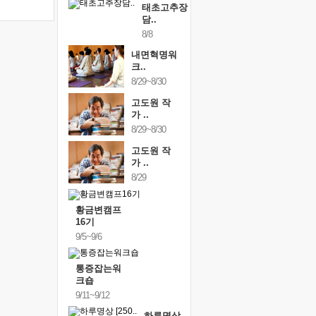
태초고추장
담..
8/8
내면혁명워
크..
8/29~8/30
고도원 작
가 ..
8/29~8/30
고도원 작
가 ..
8/29
황금변캠프
16기
9/5~9/6
통증잡는워
크숍
9/11~9/12
하루명상