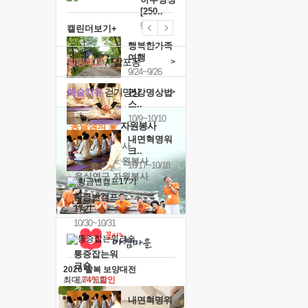
[250..
9/19
캘린더보기+
행복한가족
여행
힐링허그
사감포옹
>
9/24~9/26
예술치유
걷기명상
>
건강명상법
스..
10/9~10/10
'옹달샘의 꽃'
자원봉사
내면혁명워
· 청년 자원봉사
크..
· 금빛청년 자원봉사
10/17~10/18
· 음식연구 자원봉사
황금변캠프
17기
10/30~10/31
통증잡는워
크숍
2026 말복 보양대전
11/7~11/8
최대
74%할인
내면혁명워