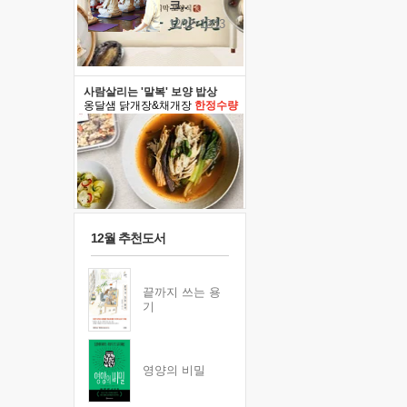
크..
12/12~12/13
사람살리는 '말복' 보양 밥상
옹달샘 닭개장&채개장
한정수량
12월 추천도서
끝까지 쓰는 용
기
영양의 비밀