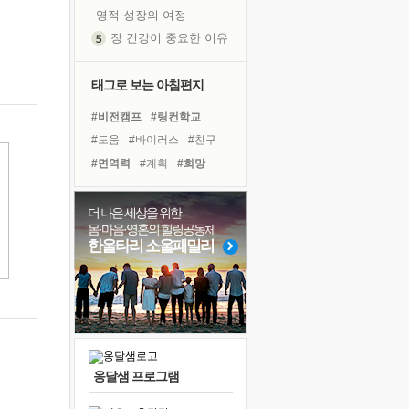
영적 성장의 여정
장 건강이 중요한 이유
신의 음성을 듣는다
흙이 된 몸으로 출근하는 여자
태그로 보는 아침편지
극과 극의 양 끝단
#비전캠프
#링컨학교
내가 '나다움'을 찾는 길
#도움
#바이러스
#친구
피해 갈 수 없는 사건들
#면역력
#계획
#희망
처음 손을 잡았던 날
#힐링
#삶
#명상
#위기
꿈이 실제가 되는 것
#건강
#사람
#리더
더 나은 세상을 위한
'말 타는 법'을 먼저
몸·마음·영혼의 힐링공동체
#선택
#아이들
#유튜브
졸업식 사진을 보며
한울타리 소울패밀리
#극복
#다짐
#나눔
극심한 변비, 어깨결림, 수면 장애
#경험
#독서캠프
#독서
아픈 아버지를 위한 공간 설계
슬럼프
보고 싶은 어머니
유년 시절의 부산 영도 바다
옹달샘 프로그램
못된 꼰대들