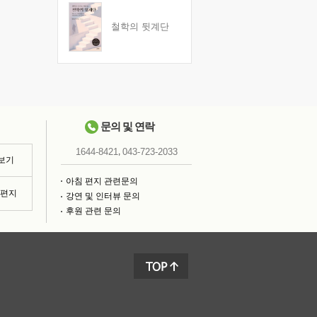
철학의 뒷계단
문의 및 연락
,
1644-8421
043-723-2033
 보기
아침 편지 관련문의
침편지
강연 및 인터뷰 문의
후원 관련 문의