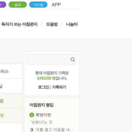
V
솔패
더드림
독자가 쓰는 아침편지
모음방
나눔터
|
|
이러스
현재 아침편지 가족은
4,043,010 명
입니다.
삶
로그인
|
가족되기
망
아침편지 랭킹
희망이란
더
'모른다'는 것
귀를 열고 마음을 내어주고