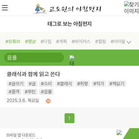
태그로 보는 아침편지
#유튜브
#명상
#다짐
#계획
#바이러스
#힐링
#아이들
#비전캠프
#독서캠프
#삶
#경험
#사람
#도움
#선택
#희망
#나눔
#친구
#링컨학교
#극복
#리더
#위기
클래식과 함께 읽고 쓴다
#독서
#건강
#면역력
#글쓰기
#글
#소리
#클래식
#취향
#작가
#책읽기
#품격
#루틴
#음률
2025.3.6. 목요일
1
모바일 앱 다운로드