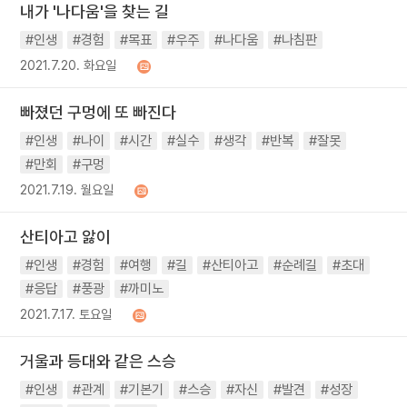
내가 '나다움'을 찾는 길
#인생
#경험
#목표
#우주
#나다움
#나침판
2021.7.20. 화요일
빠졌던 구멍에 또 빠진다
#인생
#나이
#시간
#실수
#생각
#반복
#잘못
#만회
#구멍
2021.7.19. 월요일
산티아고 앓이
#인생
#경험
#여행
#길
#산티아고
#순례길
#초대
#응답
#풍광
#까미노
2021.7.17. 토요일
거울과 등대와 같은 스승
#인생
#관계
#기본기
#스승
#자신
#발견
#성장