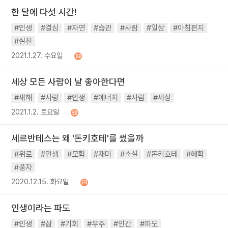
한 달에 다섯 시간!
#인생
#결심
#자연
#습관
#사람
#일상
#아침편지
#실천
2021.1.27. 수요일
세상 모든 사람이 날 좋아한다면
#새해
#사랑
#인생
#에너지
#사람
#세상
2021.1.2. 토요일
세르반테스는 왜 '돈키호테'를 썼을까
#위로
#인생
#모험
#재미
#소설
#돈키호테
#해학
#풍자
2020.12.15. 화요일
인생이라는 파도
#인생
#삶
#기회
#우주
#인간
#파도