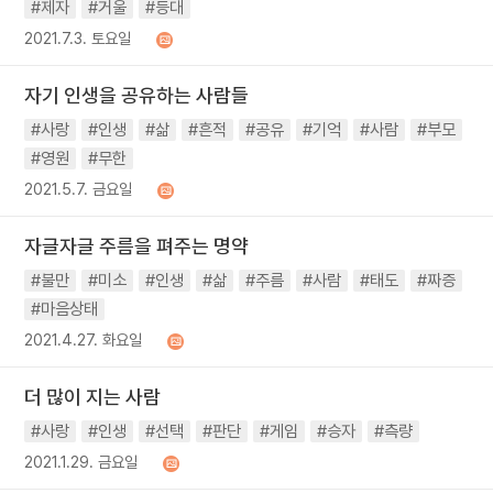
#제자
#거울
#등대
2021.7.3. 토요일
자기 인생을 공유하는 사람들
#사랑
#인생
#삶
#흔적
#공유
#기억
#사람
#부모
#영원
#무한
2021.5.7. 금요일
자글자글 주름을 펴주는 명약
#불만
#미소
#인생
#삶
#주름
#사람
#태도
#짜증
#마음상태
2021.4.27. 화요일
더 많이 지는 사람
#사랑
#인생
#선택
#판단
#게임
#승자
#측량
2021.1.29. 금요일