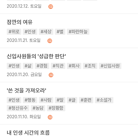
2020.12.12. 토요일
잠깐의 여유
#위로
#인생
#세상
#별
#파란하늘
2020.11.21. 토요일
신입사원들의 '성급한 판단'
#인생
#삶
#경험
#직관
#회사
#조직
#신입사원
2020.11.20. 금요일
'쓴 것을 가져오라'
#인생
#행동
#사람
#말
#글
#훈련
#소설가
#청산유수
#농담
#장황함
2020.11.10. 화요일
내 인생 시간의 흐름