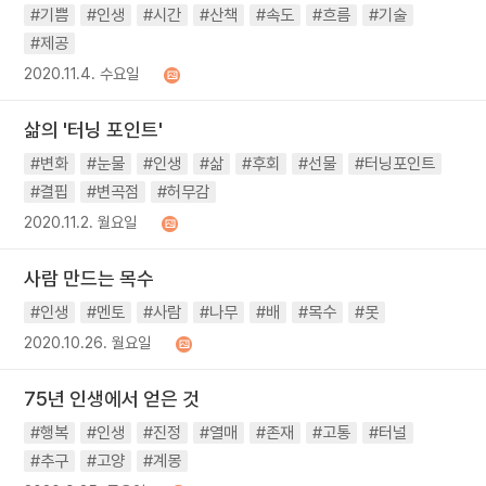
#기쁨
#인생
#시간
#산책
#속도
#흐름
#기술
#제공
2020.11.4. 수요일
삶의 '터닝 포인트'
#변화
#눈물
#인생
#삶
#후회
#선물
#터닝포인트
#결핍
#변곡점
#허무감
2020.11.2. 월요일
사람 만드는 목수
#인생
#멘토
#사람
#나무
#배
#목수
#못
2020.10.26. 월요일
75년 인생에서 얻은 것
#행복
#인생
#진정
#열매
#존재
#고통
#터널
#추구
#고양
#계몽