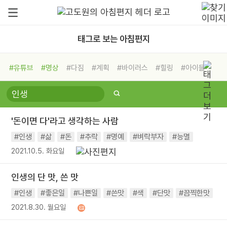
태그로 보는 아침편지
#유튜브
#명상
#다짐
#계획
#바이러스
#힐링
#아이들
#비전캠프
#독서캠프
#삶
#경험
#사람
#도움
#선택
#희망
#나눔
#친구
#링컨학교
#극복
#리더
#위기
'돈이면 다'라고 생각하는 사람
#독서
#건강
#면역력
#인생
#삶
#돈
#추락
#명예
#벼락부자
#능멸
2021.10.5. 화요일
인생의 단 맛, 쓴 맛
#인생
#좋은일
#나쁜일
#쓴맛
#색
#단맛
#끔찍한맛
2021.8.30. 월요일