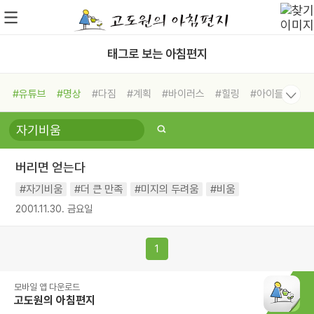
태그로 보는 아침편지
#유튜브
#명상
#다짐
#계획
#바이러스
#힐링
#아이들
#비전캠프
#독서캠프
#삶
#경험
#사람
#도움
#선택
#희망
#나눔
#친구
#링컨학교
#극복
#리더
#위기
버리면 얻는다
#독서
#건강
#면역력
#자기비움
#더 큰 만족
#미지의 두려움
#비움
2001.11.30. 금요일
1
모바일 앱 다운로드
고도원의 아침편지