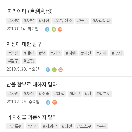
'자리이타'(自利利他)
#사랑
#사람
#자신
#상부상조
#불교
#자리이타
2018.8.14. 화요일
자신에 대한 탐구
#명상
#내면
#책
#기억
#여행
#자신
#자아
#무지
#탐구
#몸짓
2018.5.30. 수요일
남을 함부로 대하지 말라
#사람
#자신
#소중
#대접
#바보
#남
#함부로
2018.4.25. 수요일
너 자신을 괴롭히지 말라
#괴롭힘
#자신
#자괴감
#최선
#스스로
#구제