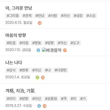
아, 그리운 만남
#그리움
#관계
#만남
#사람
#자신
#성장
#소심
2020.6.15. 월요일
마음의 방향
#믿음
#마음
#행동
#방향
#자신
#도구
2020.1.10. 금요일
나는 나다
#감사
#변화
#자신
#나
#다양한
2020.1.4. 토요일
격格, 치治, 기氣
#리더
#방향
#자신
#공통점
#격
#치
#기
2019.3.27. 수요일