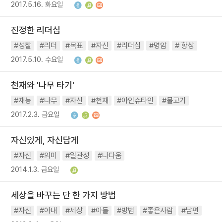
2017.5.16. 화요일
진정한 리더십
#성찰
#리더
#목표
#자신
#리더십
#명암
# 항상
2017.5.10. 수요일
천재와 '나무 타기'
#재능
#나무
#자신
#천재
#아인슈타인
#물고기
2017.2.3. 금요일
자신있게, 자신답게
#자신
#의미
#일관성
#나다움
2014.1.3. 금요일
세상을 바꾸는 단 한 가지 방법
#자신
#아내
#세상
#아들
#방법
#좋은사람
#남편