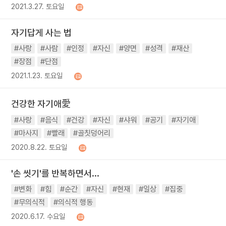
2021.3.27. 토요일
자기답게 사는 법
#사랑
#사람
#인정
#자신
#양면
#성격
#재산
#장점
#단점
2021.1.23. 토요일
건강한 자기애愛
#사랑
#음식
#건강
#자신
#샤워
#공기
#자기애
#마사지
#빨래
#골칫덩어리
2020.8.22. 토요일
'손 씻기'를 반복하면서...
#변화
#힘
#순간
#자신
#현재
#일상
#집중
#무의식적
#의식적 행동
2020.6.17. 수요일