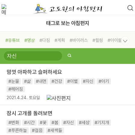
태그로 보는 아침편지
#유튜브
#명상
#다짐
#계획
#바이러스
#힐링
#아이들
#비전캠프
#독서캠프
#삶
#경험
#사람
#도움
#선택
#희망
#나눔
#친구
#링컨학교
#극복
#리더
#위기
맘껏 아파하고 슬퍼하세요
#독서
#건강
#면역력
#눈물
#삶
#내면
#건강
#이별
#자신
#아기
#헤어짐
2021.4.24. 토요일
잠시 고개를 돌려보면
#변화
#시간
#꽃
#봄
#자신
#세상
#기지개
#푸른하늘
#걸음
#새싹들