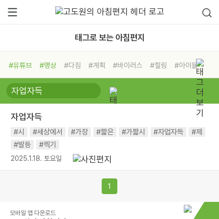
태그로 보는 아침편지
#유튜브
#명상
#다짐
#계획
#바이러스
#힐링
#아이들
#비전캠프
#독서캠프
#삶
#경험
#사람
#도움
#선택
#희망
#나눔
#친구
#링컨학교
#극복
#리더
#위기
자업자득
#독서
#건강
#면역력
#시
#세상에서
#가장
#짧은
#가짧시
#자업자득
#제
#발등
#찍기
2025.1.18. 토요일
1
모바일 앱 다운로드