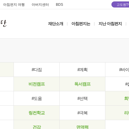
아침편지 여행
아버지센터
BDS
고도원T
재단소개
아침편지는
지난 아침편지
|
|
|
#다짐
#계획
#바
비전캠프
독서캠프
#
#도움
#선택
희
링컨학교
#극복
리
건강
면역력