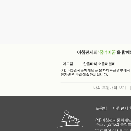
아침편지의
'꿈너머꿈'
을 함께
더드림
한울타리 소울패밀리
(재)아침편지문화재단은 문화체육관광부에서
인가받은 문화예술단체입니다.
나의 후원내역 보기
|
도움방
아침편지 
(재)아침편지문화재단 | 
주소 : (27452) 충
'고도원의 아침편지' 