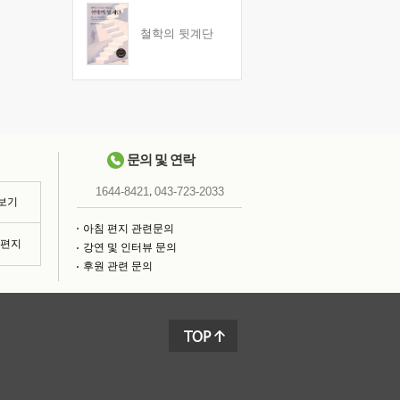
철학의 뒷계단
문의 및 연락
,
1644-8421
043-723-2033
 보기
아침 편지 관련문의
침편지
강연 및 인터뷰 문의
후원 관련 문의