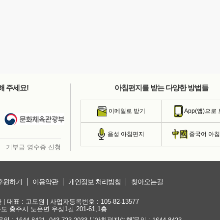
해 주세요!
아침편지를 받는 다양한 방법들
이메일로 받기
App(앱)으로
음성 아침편지
중국어 아
기부금 영수증 신청
후원하기
이용약관
개인정보 처리방침
찾아오는길
대표 : 고도원 | 사업자등록번호 : 105-82-13577
청북도 충주시 노은면 우성1길 201-61,1층
문의 :
,
/ '아침편지여행'문의 :