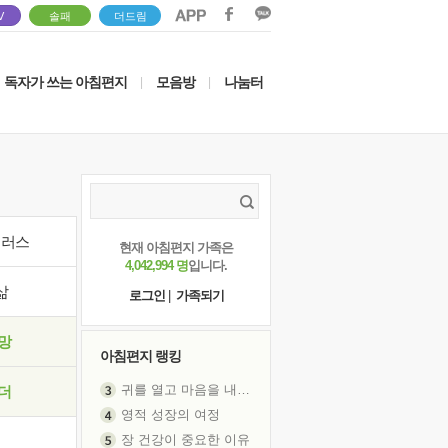
V
솔패
더드림
독자가 쓰는 아침편지
모음방
나눔터
|
|
이러스
현재 아침편지 가족은
4,042,994 명
입니다.
삶
로그인
|
가족되기
망
아침편지 랭킹
귀를 열고 마음을 내어주고
더
영적 성장의 여정
장 건강이 중요한 이유