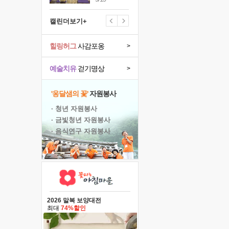
캘린더보기+
힐링허그
사감포옹
>
예술치유
걷기명상
>
'옹달샘의 꽃'
자원봉사
· 청년 자원봉사
· 금빛청년 자원봉사
· 음식연구 자원봉사
2026 말복 보양대전
최대
74%할인