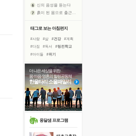
신의 음성을 듣는다
흙이 된 몸으로 출근하는 여자
극과 극의 양 끝단
내가 '나다움'을 찾는 길
태그로 보는 아침편지
피해 갈 수 없는 사건들
#사람
#삶
#건강
#계획
처음 손을 잡았던 날
#다짐
#독서
#링컨학교
꿈이 실제가 되는 것
#아이들
#위기
'말 타는 법'을 먼저
#바이러스
#힐링
#경험
졸업식 사진을 보며
#친구
#희망
#극복
더 나은 세상을 위한
아픈 아버지를 위한 공간 설계
몸·마음·영혼의 힐링공동체
#명상
#면역력
#나눔
극심한 변비, 어깨결림, 수면 장애
한울타리 소울패밀리
#유튜브
#선택
#리더
보고 싶은 어머니
#비전캠프
#도움
유년 시절의 부산 영도 바다
#독서캠프
못된 꼰대들
거울 속의 나
희망이란
옹달샘 프로그램
'모른다'는 것