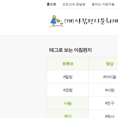
홈으로
깊은산속 옹달샘
꽃피는 아침마을
태그로 보는 아침편지
유튜브
명상
#힐링
#아이들
#경험
#사람
나눔
#친구
위기
#독서