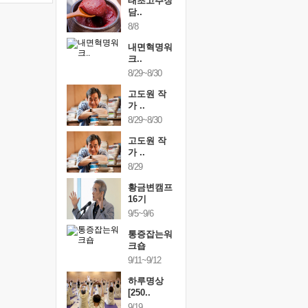
행복한가족
태초고추장
행복한가
여행
담..
여행
24~9/26
8/8
9/24~9/26
건강명상법
내면혁명워
건강명상
..
크..
스..
/9~10/10
8/29~8/30
10/9~10/10
내면혁명워
고도원 작
내면혁명
..
가 ..
크..
/17~10/18
8/29~8/30
10/17~10/18
황금변캠프
고도원 작
황금변캠
7기
가 ..
17기
/30~10/31
8/29
10/30~10/31
통증잡는워
황금변캠프
통증잡는
크숍
16기
크숍
/7~11/8
9/5~9/6
11/7~11/8
내면혁명워
통증잡는워
내면혁명
..
크숍
크..
/12~12/13
9/11~9/12
12/12~12/13
하루명상
[250..
9/19