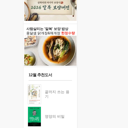
사람살리는 '말복' 보양 밥상
옹달샘 닭개장&채개장
한정수량
12월 추천도서
끝까지 쓰는 용
기
영양의 비밀