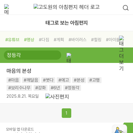
태그로 보는 아침편지
#유튜브
#명상
#다짐
#계획
#바이러스
#힐링
#아이들
#비전캠프
#독서캠프
#삶
#경험
#사람
#도움
#선택
#희망
#나눔
#친구
#링컨학교
#극복
#리더
#위기
마음의 본성
#독서
#건강
#면역력
#마음
#깨달음
#붓다
#에고
#본성
#고행
#보리수나무
#강화
#6년
#정등각
2025.8.21. 목요일
1
모바일 앱 다운로드