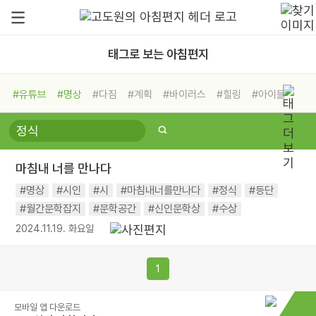
태그로 보는 아침편지
#유튜브
#명상
#다짐
#계획
#바이러스
#힐링
#아이들
#비전캠프
#독서캠프
#삶
#경험
#사람
#도움
#선택
#희망
#나눔
#친구
#링컨학교
#극복
#리더
#위기
마침내 너를 만나다
#독서
#건강
#면역력
#명상
#시인
#시
#마침내너를만나다
#정식
#등단
#월간문학잡지
#문학공간
#신인문학상
#수상
2024.11.19. 화요일
1
모바일 앱 다운로드