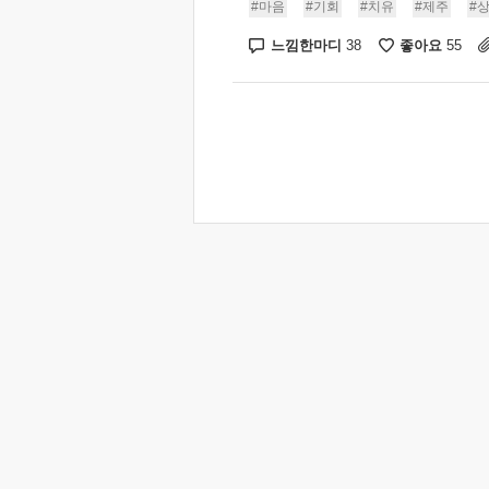
#마음
#기회
#치유
#제주
#
느낌한마디
좋아요
38
55