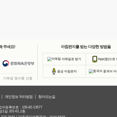
해 주세요!
아침편지를 받는 다양한 방법들
이메일로 받기
App(앱)으로
중국어 
음성 아침편지
기부금 영수증 신청
개인정보 처리방침
찾아오는길
등록번호 : 105-82-13577
1길 201-61,1층
/ '아침편지여행'문의 :