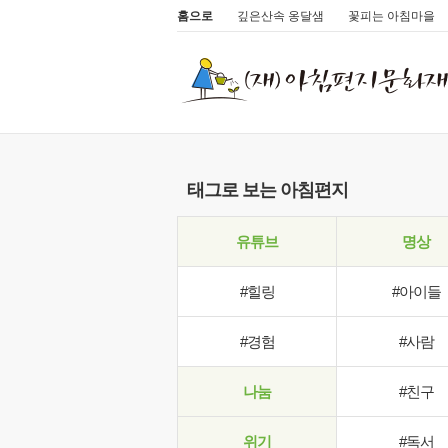
홈으로
깊은산속 옹달샘
꽃피는 아침마을
태그로 보는 아침편지
유튜브
명상
#힐링
#아이들
#경험
#사람
나눔
#친구
위기
#독서