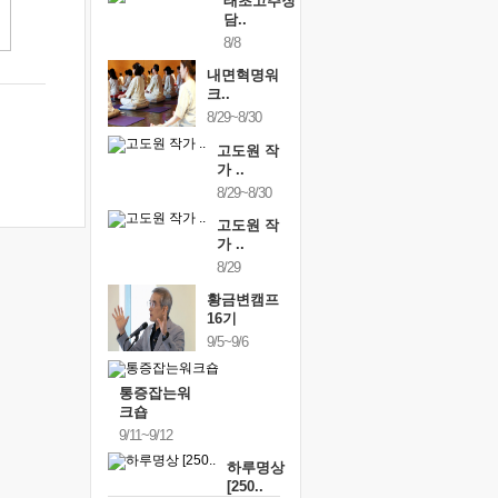
태초고추장
담..
8/8
내면혁명워
크..
8/29~8/30
고도원 작
가 ..
8/29~8/30
고도원 작
가 ..
8/29
황금변캠프
16기
9/5~9/6
통증잡는워
크숍
9/11~9/12
하루명상
[250..