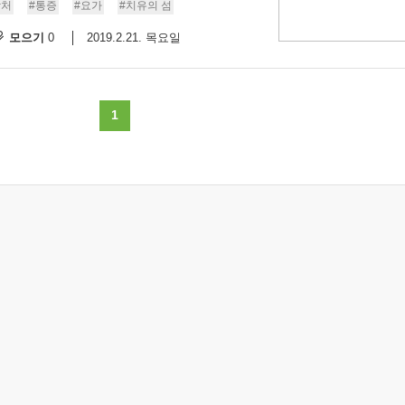
상처
#통증
#요가
#치유의 섬
모으기
2019.2.21. 목요일
0
1