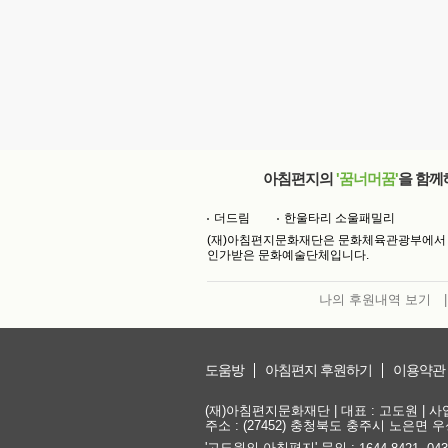
아침편지의
'꿈너머꿈'
을 함께
더드림
한울타리 소울패밀리
(재)아침편지문화재단은 문화체육관광부에서
인가받은 문화예술단체입니다.
나의 후원내역 보기
|
도움방
아침편지 후원하기
이용약관
(재)아침편지문화재단 | 대표 : 고도원 | 사업자
주소 : (27452) 충청북도 충주시 노은면 우성
'고도원의 아침편지' 문의 :
,