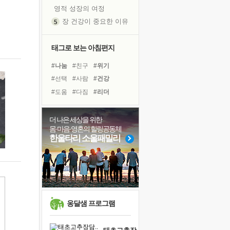
영적 성장의 여정
장 건강이 중요한 이유
신의 음성을 듣는다
흙이 된 몸으로 출근하는 여자
태그로 보는 아침편지
극과 극의 양 끝단
#나눔
#친구
#위기
내가 '나다움'을 찾는 길
#선택
#사람
#건강
피해 갈 수 없는 사건들
#도움
#다짐
#리더
처음 손을 잡았던 날
#링컨학교
#유튜브
꿈이 실제가 되는 것
#독서
#면역력
#희망
더 나은 세상을 위한
'말 타는 법'을 먼저
몸·마음·영혼의 힐링공동체
#계획
#비전캠프
#명상
졸업식 사진을 보며
한울타리 소울패밀리
#아이들
#극복
아픈 아버지를 위한 공간 설계
#독서캠프
#바이러스
극심한 변비, 어깨결림, 수면 장애
#경험
#삶
#힐링
보고 싶은 어머니
유년 시절의 부산 영도 바다
못된 꼰대들
옹달샘 프로그램
거울 속의 나