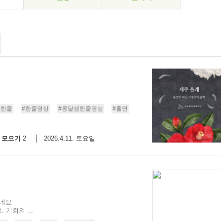
#한줄
#한줄명상
#옹달샘한줄명상
#홀연
모으기
2026.4.11. 토요일
2
네요.
기회의 ...