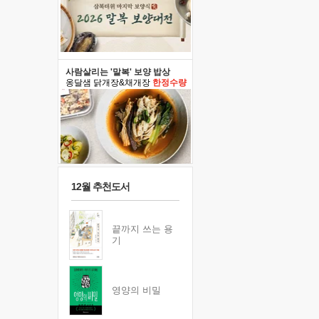
사람살리는 '말복' 보양 밥상
옹달샘 닭개장&채개장
한정수량
12월 추천도서
끝까지 쓰는 용
기
영양의 비밀