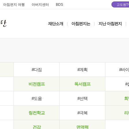
아침편지 여행
아버지센터
BDS
고도원T
재단소개
아침편지는
지난 아침편지
|
|
|
#다짐
#계획
#바
비전캠프
독서캠프
#
#도움
#선택
희
링컨학교
#극복
리
건강
면역력