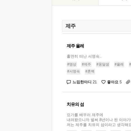
제주 올레
홀연히 떠난 서명숙..
#명상
#제주
#옹달샘
#올레
#서명숙
#혼백
느낌한마디
좋아요
21
5
치유의 섬
요가를 배우러 제주에
내려왔으니까 벌써 8년이나 된 이야기
저는 제주를 치유의 섬이라고 생각해요. 