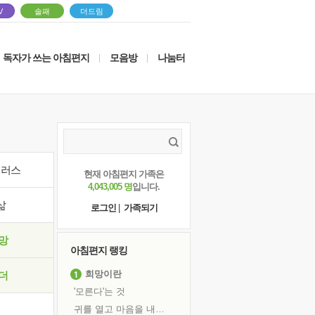
V
솔패
더드림
독자가 쓰는 아침편지
모음방
나눔터
|
|
이러스
현재 아침편지 가족은
4,043,005 명
입니다.
삶
로그인
|
가족되기
망
아침편지 랭킹
희망이란
더
'모른다'는 것
귀를 열고 마음을 내어주고