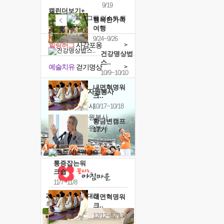
9/19
캘린더보기+
행복한가족
여행
9/24~9/26
힐링허그
사감포옹
>
건강명상법
스..
예술치유
걷기명상
>
10/9~10/10
내면혁명워
'옹달샘의 꽃'
자원봉사
크..
· 청년 자원봉사
10/17~10/18
· 금빛청년 자원봉사
황금변캠프
· 음식연구 자원봉사
17기
10/30~10/31
통증잡는워
크숍
11/7~11/8
2026 말복 보양대전
내면혁명워
최대
74%할인
크..
12/12~12/13