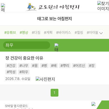
태그로 보는 아침편지
#유튜브
#명상
#다짐
#계획
#바이러스
#힐링
#아이들
#비전캠프
#독서캠프
#삶
#경험
#사람
#도움
#선택
#희망
#나눔
#친구
#링컨학교
#극복
#리더
#위기
장 건강이 중요한 이유
#독서
#건강
#면역력
#건강
#나무
#몸
#병
#배
#뿌리
#어르신
#장
#먹성
#좌우
2026.7.8. 수요일
1
모바일 앱 다운로드