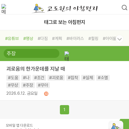
태그로 보는 아침편지
#유튜브
#명상
#다짐
#계획
#바이러스
#힐링
#아이들
#비전캠프
#독서캠프
#삶
#경험
#사람
#도움
#선택
#희망
#나눔
#친구
#링컨학교
#극복
#리더
#위기
괴로움의 한가운데를 지날 때
#독서
#건강
#면역력
#도움
#나
#조건
#괴로움
#집착
#실체
#소멸
#무상
#주장
#무아
2026.6.12. 금요일
1
모바일 앱 다운로드