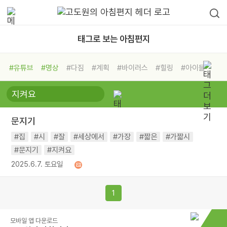
태그로 보는 아침편지
#유튜브
#명상
#다짐
#계획
#바이러스
#힐링
#아이들
#비전캠프
#독서캠프
#삶
#경험
#사람
#도움
#선택
#희망
#나눔
#친구
#링컨학교
#극복
#리더
#위기
문지기
#독서
#건강
#면역력
#집
#시
#잘
#세상에서
#가장
#짧은
#가짧시
#문지기
#지켜요
2025.6.7. 토요일
1
모바일 앱 다운로드