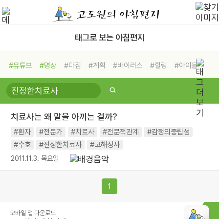
태그로 보는 아침편지
#유튜브
#명상
#다짐
#계획
#바이러스
#힐링
#아이들
#비전캠프
#독서캠프
#삶
#경험
#사람
#도움
#선택
#희망
#나눔
#친구
#링컨학교
#극복
#리더
#위기
치료사는 왜 말을 아끼는 걸까?
#독서
#건강
#면역력
#환자
#전문가
#치료사
#전문적관계
#감정의중립성
#수호
#진정한치료사
#고해성사
2011.11.3. 목요일
1
모바일 앱 다운로드