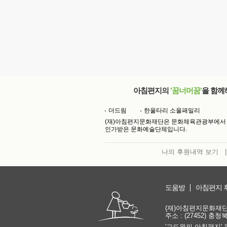
아침편지의
'꿈너머꿈'
을 함께
더드림
한울타리 소울패밀리
(재)아침편지문화재단은 문화체육관광부에서
인가받은 문화예술단체입니다.
나의 후원내역 보기
|
도움방
아침편지 
(재)아침편지문화재단 | 
주소 : (27452) 충
'고도원의 아침편지' 