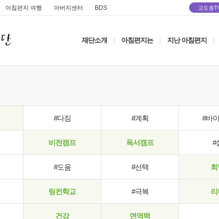
아침편지 여행
아버지센터
BDS
고도원T
재단소개
아침편지는
지난 아침편지
|
|
|
#다짐
#계획
#바
비전캠프
독서캠프
#
#도움
#선택
희
링컨학교
#극복
리
건강
면역력