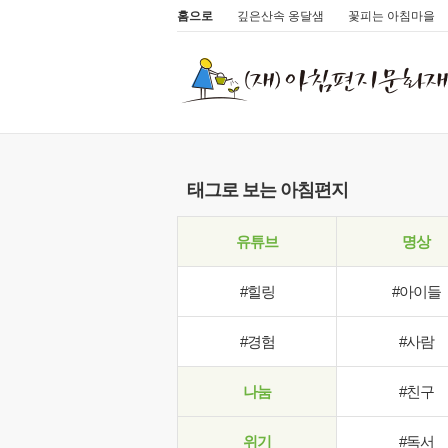
홈으로
깊은산속 옹달샘
꽃피는 아침마을
태그로 보는 아침편지
유튜브
명상
#힐링
#아이들
#경험
#사람
나눔
#친구
위기
#독서