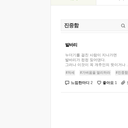
발바리
누더기를 걸친 사람이 지나가면
발바리가 컹컹 짖어댄다.
그러나 이것이 꼭 개주인의 뜻이거나 ..
#처세
#가벼움을 멀리하라
#진중함
느낌한마디
좋아요
2
1