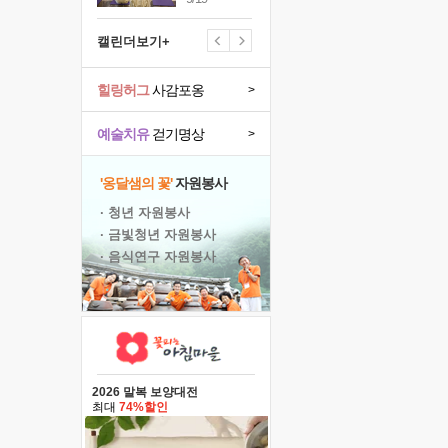
캘린더보기+
힐링허그
사감포옹
>
예술치유
걷기명상
>
'옹달샘의 꽃'
자원봉사
· 청년 자원봉사
· 금빛청년 자원봉사
· 음식연구 자원봉사
2026 말복 보양대전
최대
74%할인