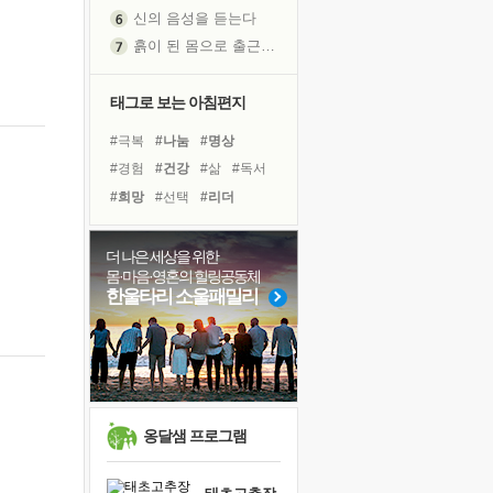
신의 음성을 듣는다
흙이 된 몸으로 출근하는 여자
극과 극의 양 끝단
내가 '나다움'을 찾는 길
태그로 보는 아침편지
피해 갈 수 없는 사건들
#극복
#나눔
#명상
처음 손을 잡았던 날
#경험
#건강
#삶
#독서
꿈이 실제가 되는 것
#희망
#선택
#리더
'말 타는 법'을 먼저
#도움
#바이러스
#위기
졸업식 사진을 보며
#계획
#친구
#아이들
더 나은 세상을 위한
아픈 아버지를 위한 공간 설계
몸·마음·영혼의 힐링공동체
#독서캠프
#면역력
극심한 변비, 어깨결림, 수면 장애
한울타리 소울패밀리
#링컨학교
#힐링
보고 싶은 어머니
#비전캠프
#유튜브
유년 시절의 부산 영도 바다
#사람
#다짐
못된 꼰대들
거울 속의 나
희망이란
옹달샘 프로그램
'모른다'는 것