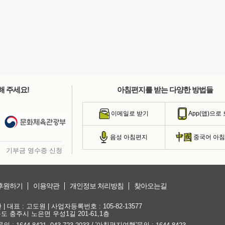
해 주세요!
아침편지를 받는 다양한 방법들
이메일로 받기
App(앱)으로
음성 아침편지
중국어 아
기부금 영수증 신청
후원하기
이용약관
개인정보 처리방침
찾아오는길
대표 : 고도원 | 사업자등록번호 : 105-82-13577
청북도 충주시 노은면 우성1길 201-61,1층
문의 :
,
/ '아침편지여행'문의 :