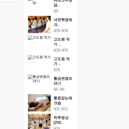
행복한가족
태초고추장
행복한가
여행
담..
여행
24~9/26
8/8
9/24~9/26
건강명상법
내면혁명워
건강명상
..
크..
스..
/9~10/10
8/29~8/30
10/9~10/10
내면혁명워
고도원 작
내면혁명
..
가 ..
크..
/17~10/18
8/29~8/30
10/17~10/18
황금변캠프
고도원 작
황금변캠
7기
가 ..
17기
/30~10/31
8/29
10/30~10/31
통증잡는워
황금변캠프
통증잡는
크숍
16기
크숍
/7~11/8
9/5~9/6
11/7~11/8
내면혁명워
통증잡는워
내면혁명
..
크숍
크..
/12~12/13
9/11~9/12
12/12~12/13
하루명상
[250..
9/19