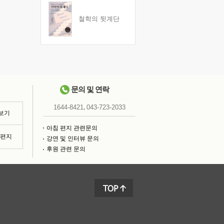
철학의 뒷계단
문의 및 연락
,
1644-8421
043-723-2033
 보기
아침 편지 관련문의
침편지
강연 및 인터뷰 문의
후원 관련 문의