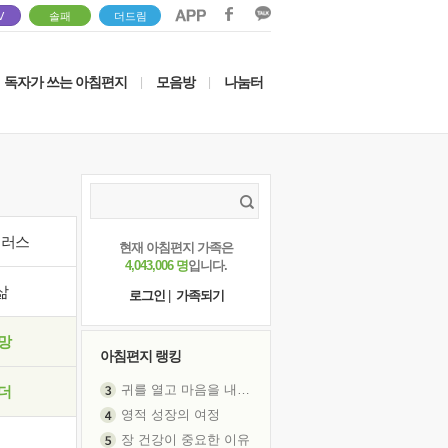
V
솔패
더드림
독자가 쓰는 아침편지
모음방
나눔터
|
|
이러스
현재 아침편지 가족은
4,043,006 명
입니다.
삶
로그인
|
가족되기
망
아침편지 랭킹
귀를 열고 마음을 내어주고
더
영적 성장의 여정
장 건강이 중요한 이유