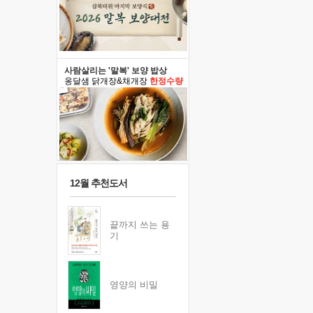
사람살리는 '말복' 보양 밥상
옹달샘 닭개장&채개장
한정수량
12월 추천도서
끝까지 쓰는 용
기
영양의 비밀