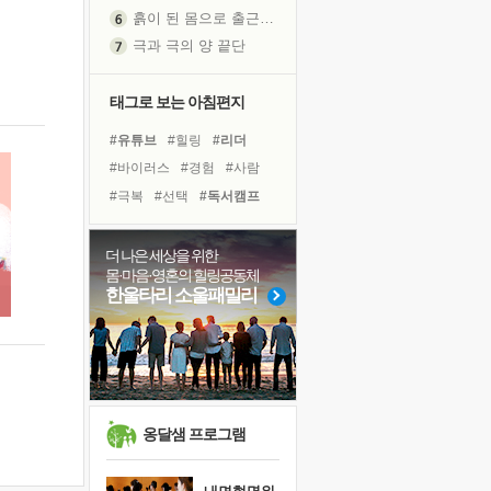
흙이 된 몸으로 출근하는 여자
극과 극의 양 끝단
내가 '나다움'을 찾는 길
피해 갈 수 없는 사건들
태그로 보는 아침편지
처음 손을 잡았던 날
#유튜브
#힐링
#리더
꿈이 실제가 되는 것
#바이러스
#경험
#사람
'말 타는 법'을 먼저
#극복
#선택
#독서캠프
졸업식 사진을 보며
#위기
#다짐
#희망
극심한 변비, 어깨결림, 수면 장애
#독서
#계획
#도움
더 나은 세상을 위한
아픈 아버지를 위한 공간 설계
몸·마음·영혼의 힐링공동체
#비전캠프
#나눔
#명상
슬럼프
한울타리 소울패밀리
#친구
#건강
#면역력
보고 싶은 어머니
#아이들
#링컨학교
#삶
유년 시절의 부산 영도 바다
못된 꼰대들
너무 황홀한 꽃들이여!
희망이란
옹달샘 프로그램
'모른다'는 것