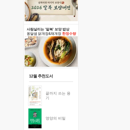
사람살리는 '말복' 보양 밥상
옹달샘 닭개장&채개장
한정수량
12월 추천도서
끝까지 쓰는 용
기
영양의 비밀