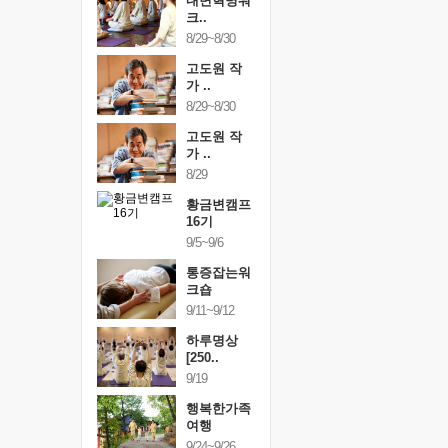
건강명상법
내면혁명워
건강명상
..
크..
스..
/9~10/10
8/29~8/30
10/9~10/10
내면혁명워
고도원 작
내면혁명
..
가 ..
크..
/17~10/18
8/29~8/30
10/17~10/18
황금변캠프
고도원 작
황금변캠
7기
가 ..
17기
/30~10/31
8/29
10/30~10/31
통증잡는워
황금변캠프
통증잡는
크숍
16기
크숍
/7~11/8
9/5~9/6
11/7~11/8
내면혁명워
통증잡는워
내면혁명
..
크숍
크..
/12~12/13
9/11~9/12
12/12~12/13
하루명상
[250..
9/19
행복한가족
여행
9/24~9/26