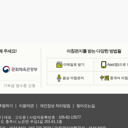
해 주세요!
아침편지를 받는 다양한 방법들
이메일로 받기
App(앱)으로
음성 아침편지
중국어 아
기부금 영수증 신청
후원하기
이용약관
개인정보 처리방침
찾아오는길
대표 : 고도원 | 사업자등록번호 : 105-82-13577
청북도 충주시 노은면 우성1길 201-61,1층
문의 :
,
/ '아침편지여행'문의 :