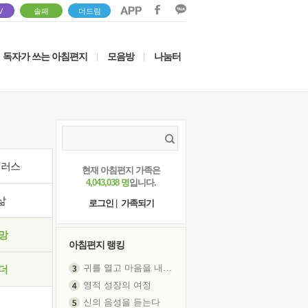
V
솔패
더드림
독자가 쓰는 아침편지
모음방
나눔터
|
|
이러스
현재 아침편지 가족은
4,043,038 명
입니다.
삶
로그인
|
가족되기
망
아침편지 랭킹
귀를 열고 마음을 내어주고
더
영적 성장의 여정
신의 음성을 듣는다