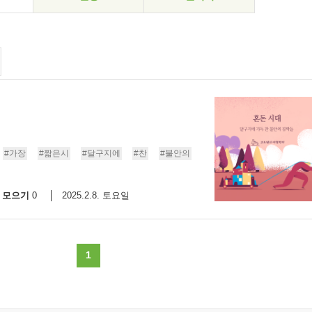
#가장
#짧은시
#달구지에
#찬
#불안의
모으기
2025.2.8. 토요일
0
1