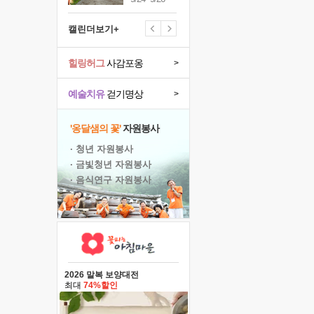
캘린더보기+
힐링허그
사감포옹
>
예술치유
걷기명상
>
'옹달샘의 꽃'
자원봉사
· 청년 자원봉사
· 금빛청년 자원봉사
· 음식연구 자원봉사
2026 말복 보양대전
최대
74%할인