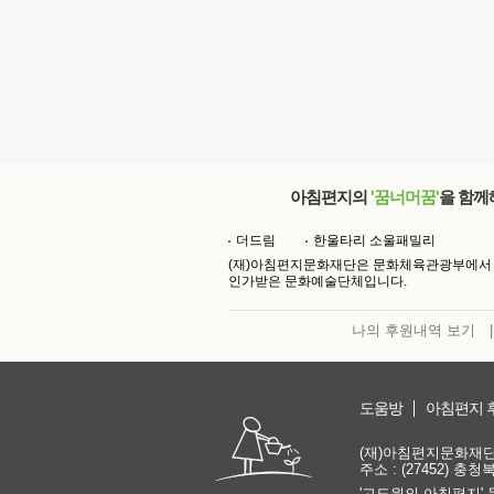
아침편지의
'꿈너머꿈'
을 함께
더드림
한울타리 소울패밀리
(재)아침편지문화재단은 문화체육관광부에서
인가받은 문화예술단체입니다.
나의 후원내역 보기
|
도움방
아침편지 
(재)아침편지문화재단 | 
주소 : (27452) 충
'고도원의 아침편지' 