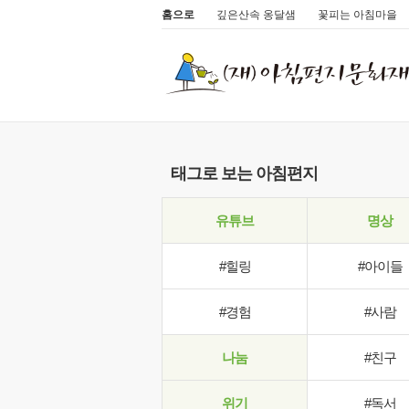
홈으로
깊은산속 옹달샘
꽃피는 아침마을
태그로 보는 아침편지
유튜브
명상
#힐링
#아이들
#경험
#사람
나눔
#친구
위기
#독서