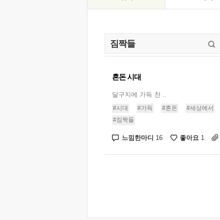
혼돈 시대
달구지에 가득 찬 ..
#시대
#가득
#혼돈
#세상에서
#짐짝들
느낌한마디
좋아요
16
1