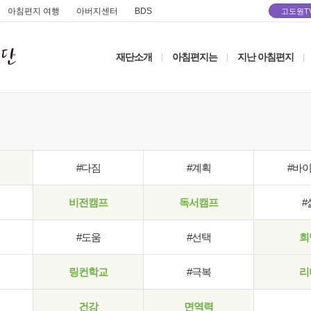
아침편지 여행
아버지센터
BDS
고도원T
재단소개
아침편지는
지난 아침편지
|
|
|
#다짐
#계획
#바
비전캠프
독서캠프
#
#도움
#선택
희
링컨학교
#극복
리
건강
면역력