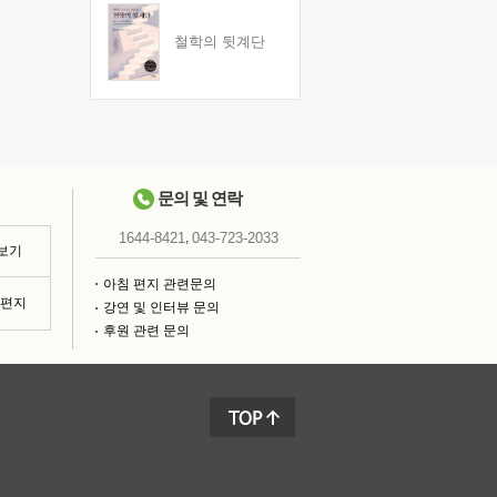
철학의 뒷계단
문의 및 연락
,
1644-8421
043-723-2033
 보기
아침 편지 관련문의
침편지
강연 및 인터뷰 문의
후원 관련 문의