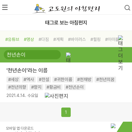
태그로 보는 아침편지
#유튜브
#명상
#다짐
#계획
#바이러스
#힐링
#아이들
#비전캠프
#독서캠프
#삶
#경험
#사람
#도움
#선택
#희망
#나눔
#친구
#링컨학교
#극복
#리더
#위기
'천년손이'라는 이름
#독서
#건강
#면역력
#세상
#역사
#전설
#귀한이름
#천채방
#천년의꿈
#천년의향
#향지
#황금비
#천년손이
2021.4.14. 수요일
1
모바일 앱 다운로드