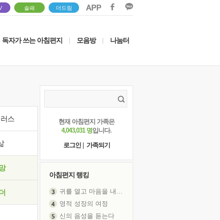
V
솔패
더드림
독자가 쓰는 아침편지
모음방
나눔터
|
|
이러스
현재 아침편지 가족은
4,043,031 명
입니다.
삶
로그인
|
가족되기
망
아침편지 랭킹
귀를 열고 마음을 내어주고
더
영적 성장의 여정
신의 음성을 듣는다
흙이 된 몸으로 출근하는 여자