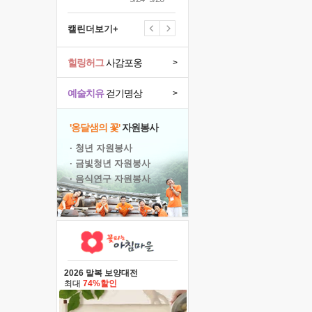
캘린더보기+
힐링허그
사감포옹
>
예술치유
걷기명상
>
'옹달샘의 꽃'
자원봉사
· 청년 자원봉사
· 금빛청년 자원봉사
· 음식연구 자원봉사
2026 말복 보양대전
최대
74%할인