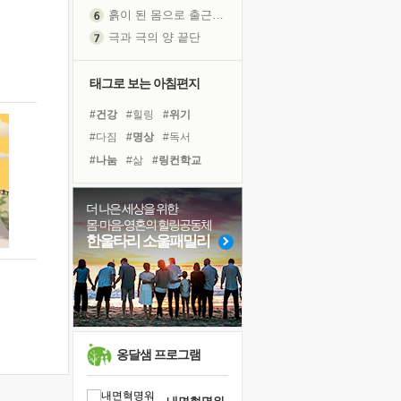
극과 극의 양 끝단
내가 '나다움'을 찾는 길
피해 갈 수 없는 사건들
태그로 보는 아침편지
처음 손을 잡았던 날
꿈이 실제가 되는 것
#건강
#힐링
#위기
'말 타는 법'을 먼저
#다짐
#명상
#독서
졸업식 사진을 보며
#나눔
#삶
#링컨학교
극심한 변비, 어깨결림, 수면 장애
#계획
#아이들
#유튜브
아픈 아버지를 위한 공간 설계
#면역력
#경험
#친구
더 나은 세상을 위한
슬럼프
몸·마음·영혼의 힐링공동체
#선택
#바이러스
#극복
한울타리 소울패밀리
보고 싶은 어머니
#도움
#독서캠프
#희망
유년 시절의 부산 영도 바다
#사람
#비전캠프
#리더
못된 꼰대들
너무 황홀한 꽃들이여!
희망이란
'모른다'는 것
옹달샘 프로그램
귀를 열고 마음을 내어주고