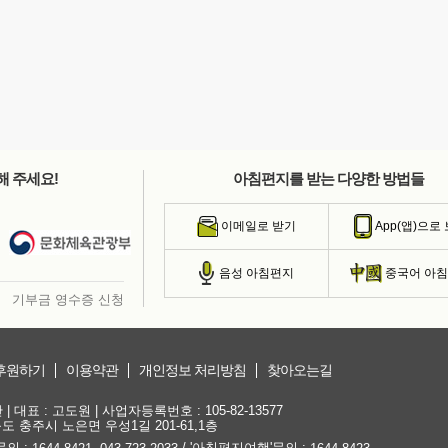
해 주세요!
아침편지를 받는 다양한 방법들
이메일로 받기
App(앱)으로
음성 아침편지
중국어 아
기부금 영수증 신청
후원하기
이용약관
개인정보 처리방침
찾아오는길
대표 : 고도원 | 사업자등록번호 : 105-82-13577
청북도 충주시 노은면 우성1길 201-61,1층
문의 :
,
/ '아침편지여행'문의 :