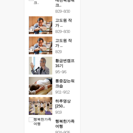
건강명상법
내면혁명워
건강명상
..
크..
스..
/9~10/10
8/29~8/30
10/9~10/10
내면혁명워
고도원 작
내면혁명
..
가 ..
크..
/17~10/18
8/29~8/30
10/17~10/18
황금변캠프
고도원 작
황금변캠
7기
가 ..
17기
/30~10/31
8/29
10/30~10/31
통증잡는워
황금변캠프
통증잡는
크숍
16기
크숍
/7~11/8
9/5~9/6
11/7~11/8
내면혁명워
통증잡는워
내면혁명
..
크숍
크..
/12~12/13
9/11~9/12
12/12~12/13
하루명상
[250..
9/19
행복한가족
여행
9/24~9/26