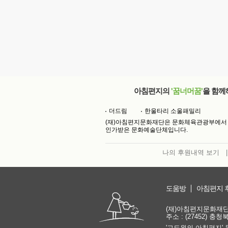
아침편지의
'꿈너머꿈'
을 함께
더드림
한울타리 소울패밀리
(재)아침편지문화재단은 문화체육관광부에서
인가받은 문화예술단체입니다.
나의 후원내역 보기
|
도움방
아침편지 
(재)아침편지문화재단 | 
주소 : (27452) 충
'고도원의 아침편지' 