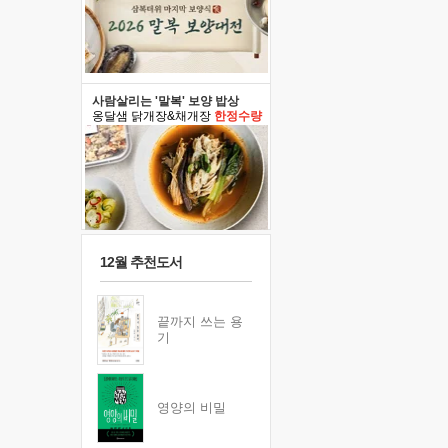
사람살리는 '말복' 보양 밥상
옹달샘 닭개장&채개장
한정수량
12월 추천도서
끝까지 쓰는 용
기
영양의 비밀