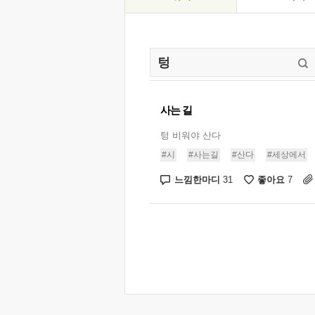
사는 길
텅 비워야 산다
#시
#사는길
#산다
#세상에서
느낌한마디
좋아요
31
7