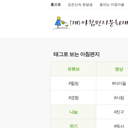
홈으로
깊은산속 옹달샘
꽃피는 아침마을
태그로 보는 아침편지
유튜브
명상
#힐링
#아이들
#경험
#사람
나눔
#친구
위기
#독서