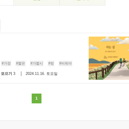
#가장
#짧은
#가짧시
#텅
#비워야
모으기
2024.11.16. 토요일
3
1