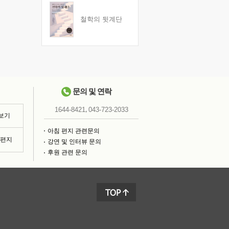
철학의 뒷계단
문의 및 연락
,
1644-8421
043-723-2033
 보기
아침 편지 관련문의
침편지
강연 및 인터뷰 문의
후원 관련 문의