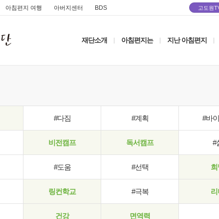
아침편지 여행
아버지센터
BDS
고도원T
재단소개
아침편지는
지난 아침편지
|
|
|
#다짐
#계획
#바
비전캠프
독서캠프
#
#도움
#선택
희
링컨학교
#극복
리
건강
면역력