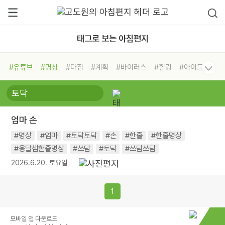
태그로 보는 아침편지
#유튜브
#명상
#다짐
#계획
#바이러스
#힐링
#아이들
#비전캠프
#독서캠프
#삶
#경험
#사람
#도움
#선택
#희망
#나눔
#친구
#링컨학교
#극복
#리더
#위기
엄마 손
#독서
#건강
#면역력
#명상
#엄마
#토닥토닥
#손
#한줄
#한줄명상
#옹달샘한줄명상
#쓰담
#토닥
#쓰담쓰담
2026.6.20. 토요일
1
모바일 앱 다운로드