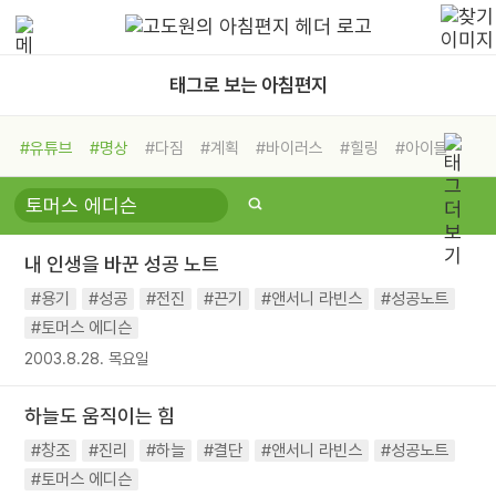
태그로 보는 아침편지
#유튜브
#명상
#다짐
#계획
#바이러스
#힐링
#아이들
#비전캠프
#독서캠프
#삶
#경험
#사람
#도움
#선택
#희망
#나눔
#친구
#링컨학교
#극복
#리더
#위기
내 인생을 바꾼 성공 노트
#독서
#건강
#면역력
#용기
#성공
#전진
#끈기
#앤서니 라빈스
#성공노트
#토머스 에디슨
2003.8.28. 목요일
하늘도 움직이는 힘
#창조
#진리
#하늘
#결단
#앤서니 라빈스
#성공노트
#토머스 에디슨