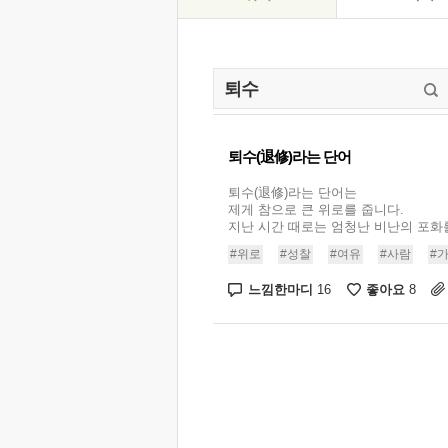
퇴수(退修)라는 단어
퇴수(退修)라는 단어는
제게 참으로 큰 위로를 줍니다.
지난 시간 때로는 엄청난 비난의 포화를 
#위로
#성찰
#여유
#사람
#
느낌한마디
좋아요
16
8