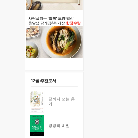
사람살리는 '말복' 보양 밥상
옹달샘 닭개장&채개장
한정수량
12월 추천도서
끝까지 쓰는 용
기
영양의 비밀