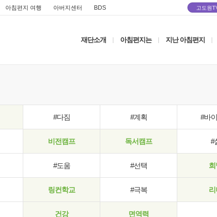
아침편지 여행
아버지센터
BDS
고도원T
재단소개
아침편지는
지난 아침편지
|
|
|
#다짐
#계획
#바
비전캠프
독서캠프
#
#도움
#선택
희
링컨학교
#극복
리
건강
면역력