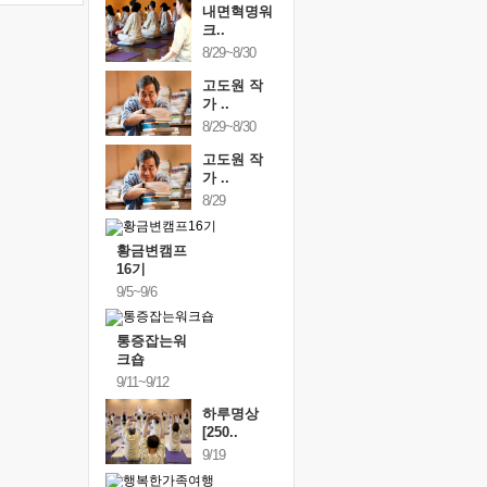
내면혁명워
크..
8/29~8/30
고도원 작
가 ..
8/29~8/30
고도원 작
가 ..
8/29
황금변캠프
16기
9/5~9/6
통증잡는워
크숍
9/11~9/12
하루명상
[250..
9/19