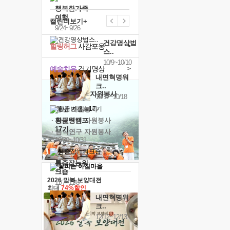
행복한가족
여행
캘린더보기+
9/24~9/26
건강명상법
힐링허그
사감포옹
>
스..
10/9~10/10
예술치유
걷기명상
>
내면혁명워
크..
'옹달샘의 꽃'
자원봉사
10/17~10/18
· 청년 자원봉사
· 금빛청년 자원봉사
황금변캠프
17기
· 음식연구 자원봉사
10/30~10/31
통증잡는워
크숍
2026 말복 보양대전
11/7~11/8
최대
74%할인
내면혁명워
크..
12/12~12/13