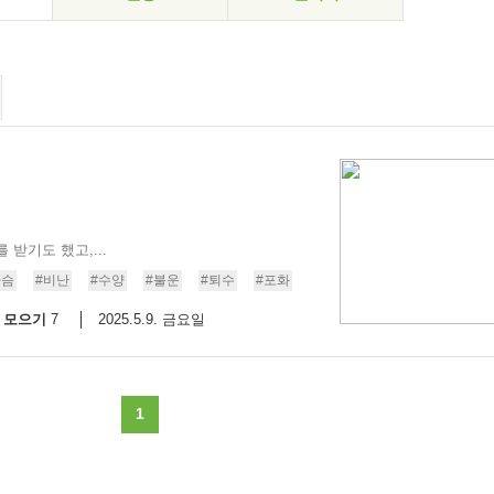
받기도 했고,...
가슴
#비난
#수양
#불운
#퇴수
#포화
모으기
2025.5.9. 금요일
7
1