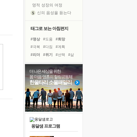
영적 성장의 여정
신의 음성을 듣는다
흙이 된 몸으로 출근하는 여자
극과 극의 양 끝단
태그로 보는 아침편지
내가 '나다움'을 찾는 길
#명상
#도움
#희망
피해 갈 수 없는 사건들
#극복
#다짐
#계획
처음 손을 잡았던 날
#리더
#위기
#선택
#삶
꿈이 실제가 되는 것
#유튜브
#건강
#나눔
'말 타는 법'을 먼저
#링컨학교
#독서캠프
더 나은 세상을 위한
졸업식 사진을 보며
몸·마음·영혼의 힐링공동체
#경험
#사람
#비전캠프
극심한 변비, 어깨결림, 수면 장애
한울타리 소울패밀리
#면역력
#독서
#아이들
아픈 아버지를 위한 공간 설계
#친구
#힐링
#바이러스
슬럼프
보고 싶은 어머니
유년 시절의 부산 영도 바다
못된 꼰대들
옹달샘 프로그램
너무 황홀한 꽃들이여!