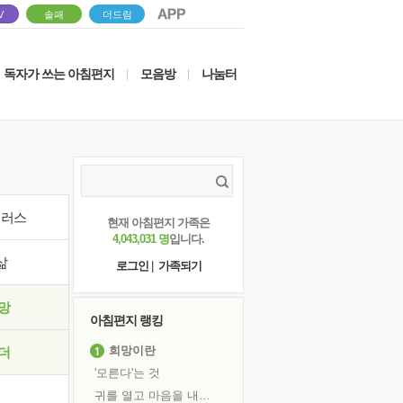
V
솔패
더드림
독자가 쓰는 아침편지
모음방
나눔터
|
|
이러스
현재 아침편지 가족은
4,043,031 명
입니다.
삶
로그인
|
가족되기
망
아침편지 랭킹
희망이란
더
'모른다'는 것
귀를 열고 마음을 내어주고