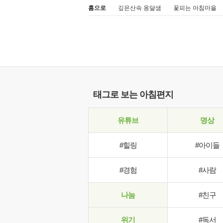
홈으로
깊은산속 옹달샘
꽃피는 아침마을
태그로 보는 아침편지
유튜브
명상
#힐링
#아이들
#경험
#사람
나눔
#친구
위기
#독서