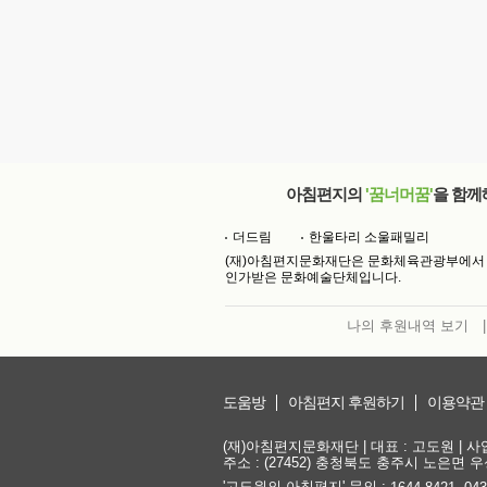
아침편지의
'꿈너머꿈'
을 함께
더드림
한울타리 소울패밀리
(재)아침편지문화재단은 문화체육관광부에서
인가받은 문화예술단체입니다.
나의 후원내역 보기
|
도움방
아침편지 후원하기
이용약관
(재)아침편지문화재단 | 대표 : 고도원 | 사업자
주소 : (27452) 충청북도 충주시 노은면 우성
'고도원의 아침편지' 문의 :
,