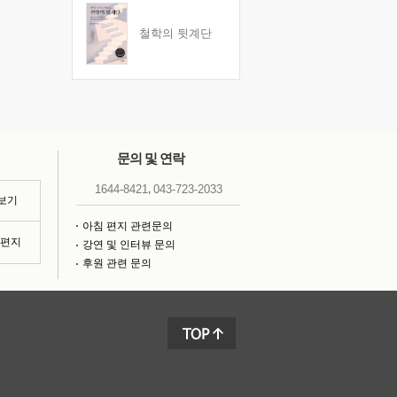
철학의 뒷계단
문의 및 연락
,
1644-8421
043-723-2033
 보기
아침 편지 관련문의
침편지
강연 및 인터뷰 문의
후원 관련 문의