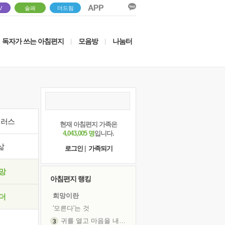
V
솔패
더드림
독자가 쓰는 아침편지
모음방
나눔터
|
|
이러스
현재 아침편지 가족은
4,043,005 명
입니다.
삶
로그인
|
가족되기
망
아침편지 랭킹
희망이란
더
'모른다'는 것
귀를 열고 마음을 내어주고