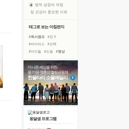
영적 성장의 여정
장 건강이 중요한 이유
신의 음성을 듣는다
흙이 된 몸으로 출근하는 여자
태그로 보는 아침편지
극과 극의 양 끝단
#독서캠프
#친구
내가 '나다움'을 찾는 길
#바이러스
#선택
피해 갈 수 없는 사건들
#아이들
#도움
#명상
처음 손을 잡았던 날
#삶
#위기
#사람
꿈이 실제가 되는 것
#링컨학교
#면역력
더 나은 세상을 위한
'말 타는 법'을 먼저
몸·마음·영혼의 힐링공동체
#극복
#건강
#독서
졸업식 사진을 보며
한울타리 소울패밀리
#다짐
#유튜브
#힐링
아픈 아버지를 위한 공간 설계
#희망
#나눔
#경험
극심한 변비, 어깨결림, 수면 장애
#비전캠프
#계획
#리더
보고 싶은 어머니
유년 시절의 부산 영도 바다
못된 꼰대들
옹달샘 프로그램
거울 속의 나