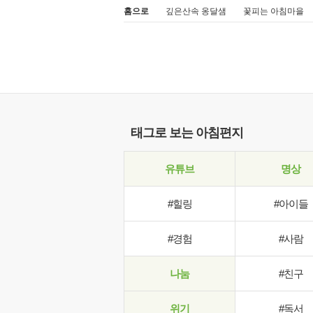
홈으로
깊은산속 옹달샘
꽃피는 아침마을
태그로 보는 아침편지
유튜브
명상
#힐링
#아이들
#경험
#사람
나눔
#친구
위기
#독서