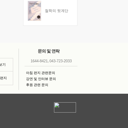
철학의 뒷계단
문의 및 연락
,
1644-8421
043-723-2033
 보기
아침 편지 관련문의
침편지
강연 및 인터뷰 문의
후원 관련 문의