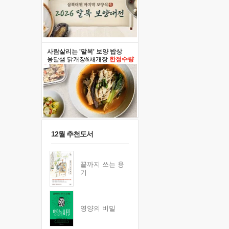
사람살리는 '말복' 보양 밥상
옹달샘 닭개장&채개장
한정수량
12월 추천도서
끝까지 쓰는 용
기
영양의 비밀