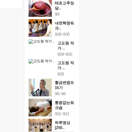
태초고추장
담..
8/8
내면혁명워
크..
8/29~8/30
고도원 작
가 ..
8/29~8/30
고도원 작
가 ..
8/29
황금변캠프
16기
9/5~9/6
통증잡는워
크숍
9/11~9/12
하루명상
[250..