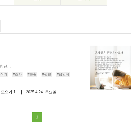
난...
#작가
#조사
#분출
#펄펄
#답안지
모으기
2025.4.24. 목요일
1
1