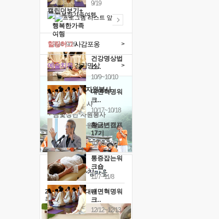
9/19
캘린더보기+
행복한가족
여행
힐링허그
사감포옹
>
9/24~9/26
건강명상법
예술치유
걷기명상
>
스..
10/9~10/10
'옹달샘의 꽃'
자원봉사
내면혁명워
크..
· 청년 자원봉사
10/17~10/18
· 금빛청년 자원봉사
황금변캠프
· 음식연구 자원봉사
17기
10/30~10/31
통증잡는워
크숍
11/7~11/8
내면혁명워
2026 말복 보양대전
최대
74%할인
크..
12/12~12/13