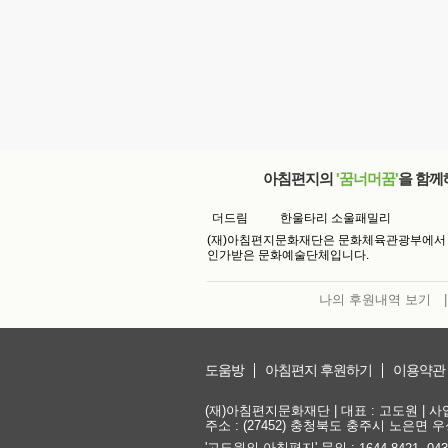
아침편지의
'꿈너머꿈'
을 함께
더드림
한울타리 소울패밀리
(재)아침편지문화재단은 문화체육관광부에서
인가받은 문화예술단체입니다.
나의 후원내역 보기
|
도움방
아침편지 후원하기
이용약관
(재)아침편지문화재단 | 대표 : 고도원 | 사업자
주소 : (27452) 충청북도 충주시 노은면 우성
'고도원의 아침편지' 문의 :
,