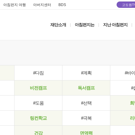
아침편지 여행
아버지센터
BDS
고도원T
재단소개
아침편지는
지난 아침편지
|
|
|
#다짐
#계획
#바
비전캠프
독서캠프
#
#도움
#선택
희
링컨학교
#극복
리
건강
면역력