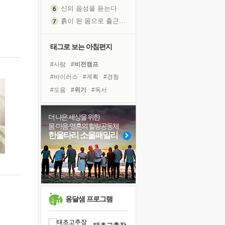
신의 음성을 듣는다
흙이 된 몸으로 출근하는 여자
극과 극의 양 끝단
내가 '나다움'을 찾는 길
태그로 보는 아침편지
피해 갈 수 없는 사건들
#사람
#비전캠프
처음 손을 잡았던 날
#바이러스
#계획
#경험
꿈이 실제가 되는 것
#도움
#위기
#독서
'말 타는 법'을 먼저
#아이들
#건강
#희망
졸업식 사진을 보며
#삶
#유튜브
#링컨학교
더 나은 세상을 위한
극심한 변비, 어깨결림, 수면 장애
몸·마음·영혼의 힐링공동체
#리더
#면역력
#힐링
아픈 아버지를 위한 공간 설계
한울타리 소울패밀리
#극복
#선택
#독서캠프
슬럼프
#나눔
#명상
#다짐
보고 싶은 어머니
#친구
유년 시절의 부산 영도 바다
못된 꼰대들
희망이란
옹달샘 프로그램
'모른다'는 것