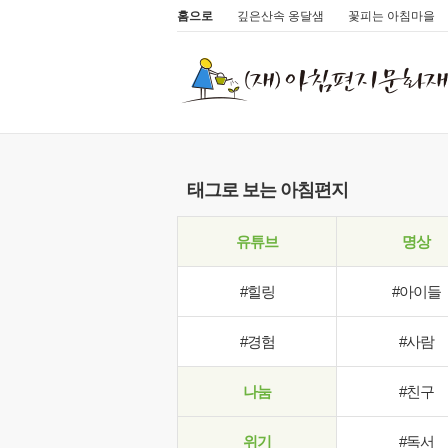
홈으로
깊은산속 옹달샘
꽃피는 아침마을
태그로 보는 아침편지
유튜브
명상
#힐링
#아이들
#경험
#사람
나눔
#친구
위기
#독서