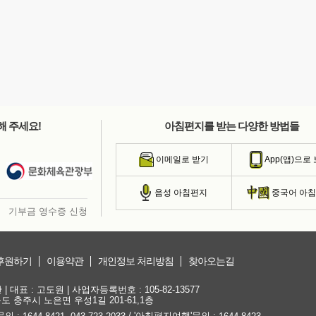
해 주세요!
아침편지를 받는 다양한 방법들
이메일로 받기
App(앱)으로
음성 아침편지
중국어 아
기부금 영수증 신청
후원하기
이용약관
개인정보 처리방침
찾아오는길
대표 : 고도원 | 사업자등록번호 : 105-82-13577
청북도 충주시 노은면 우성1길 201-61,1층
문의 :
,
/ '아침편지여행'문의 :