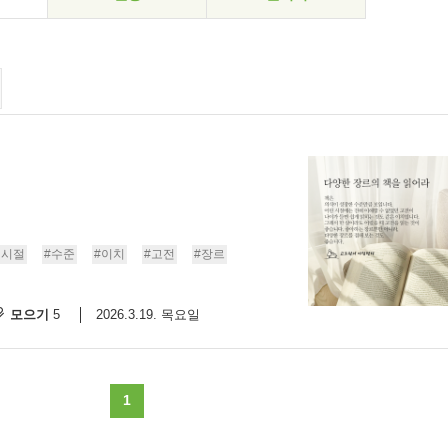
린시절
#수준
#이치
#고전
#장르
모으기
2026.3.19. 목요일
5
1