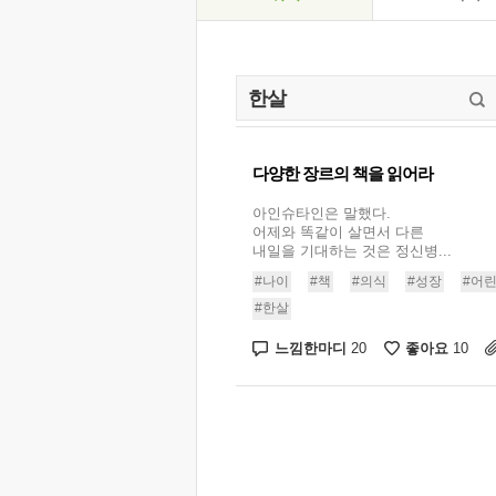
다양한 장르의 책을 읽어라
아인슈타인은 말했다.
어제와 똑같이 살면서 다른
내일을 기대하는 것은 정신병...
#나이
#책
#의식
#성장
#어
#한살
느낌한마디
좋아요
20
10