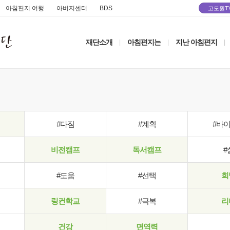
아침편지 여행
아버지센터
BDS
고도원T
재단소개
아침편지는
지난 아침편지
|
|
|
#다짐
#계획
#바
비전캠프
독서캠프
#
#도움
#선택
희
링컨학교
#극복
리
건강
면역력