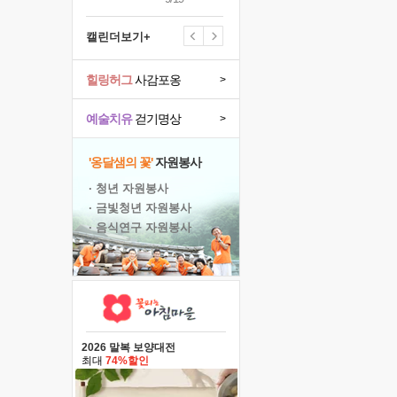
캘린더보기+
힐링허그
사감포옹
>
예술치유
걷기명상
>
'옹달샘의 꽃'
자원봉사
· 청년 자원봉사
· 금빛청년 자원봉사
· 음식연구 자원봉사
2026 말복 보양대전
최대
74%할인