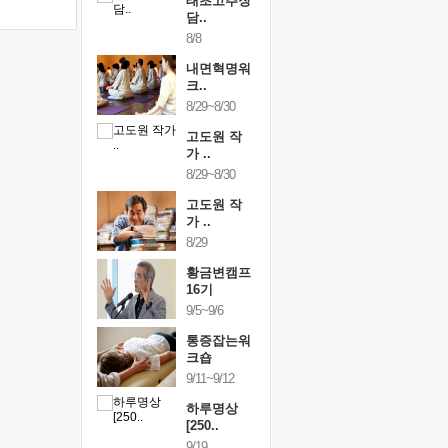
행복한가족
태초고추장
행복한가
여행
담..
여행
24~9/26
8/8
9/24~9/26
건강명상법
내면혁명워
건강명상
..
크..
스..
/9~10/10
8/29~8/30
10/9~10/10
내면혁명워
고도원 작
내면혁명
..
가 ..
크..
/17~10/18
8/29~8/30
10/17~10/18
황금변캠프
고도원 작
황금변캠
7기
가 ..
17기
/30~10/31
8/29
10/30~10/31
통증잡는워
황금변캠프
통증잡는
크숍
16기
크숍
/7~11/8
9/5~9/6
11/7~11/8
내면혁명워
통증잡는워
내면혁명
..
크숍
크..
/12~12/13
9/11~9/12
12/12~12/13
하루명상
[250..
9/19