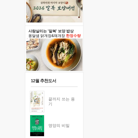
사람살리는 '말복' 보양 밥상
옹달샘 닭개장&채개장
한정수량
12월 추천도서
끝까지 쓰는 용
기
영양의 비밀