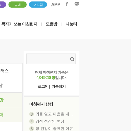
V
솔패
더드림
독자가 쓰는 아침편지
모음방
나눔터
|
|
이러스
현재 아침편지 가족은
4,043,010 명
입니다.
삶
로그인
|
가족되기
망
아침편지 랭킹
귀를 열고 마음을 내어주고
더
영적 성장의 여정
장 건강이 중요한 이유