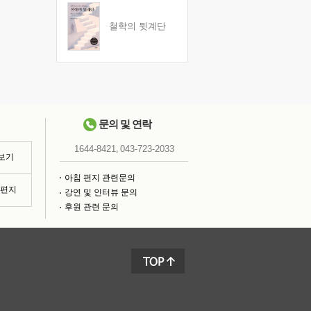
철학의 뒷계단
문의 및 연락
,
1644-8421
043-723-2033
 보기
아침 편지 관련문의
침편지
강연 및 인터뷰 문의
후원 관련 문의