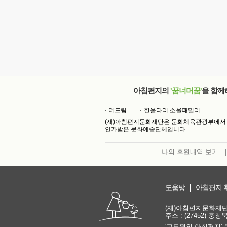
아침편지의
'꿈너머꿈'
을 함께
더드림
한울타리 소울패밀리
(재)아침편지문화재단은 문화체육관광부에서
인가받은 문화예술단체입니다.
나의 후원내역 보기
|
도움방
아침편지 
(재)아침편지문화재단 | 
주소 : (27452) 충
'고도원의 아침편지' 