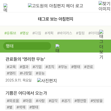
태그로 보는 아침편지
#유튜브
#명상
#다짐
#계획
#바이러스
#힐링
#아이들
#비전캠프
#독서캠프
#삶
#경험
#사람
#도움
#선택
#희망
#나눔
#친구
#링컨학교
#극복
#리더
#위기
관료들의 '영리한 무능'
#독서
#건강
#면역력
#교육
#결과
#기업
#조직
#무능
#행태
#관료
#영리
#나랏일
#유능
2025.9.11. 목요일
기쁨은 어디에서 오는가
#외로움
#마음
#사람
#감각
#공기
#평안함
#빗방울
#볕
#색채
#행태