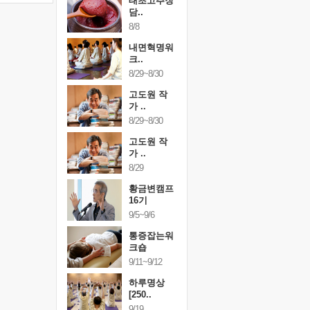
행복한가족
태초고추장
행복한가
여행
담..
여행
24~9/26
8/8
9/24~9/26
링컨학교
내면혁명워
링컨학교
니..
크..
미니..
/3~10/5
8/29~8/30
10/3~10/5
건강명상법
고도원 작
건강명상
..
가 ..
스..
/9~10/10
8/29~8/30
10/9~10/10
내면혁명워
고도원 작
내면혁명
..
가 ..
크..
/17~10/18
8/29
10/17~10/18
황금변캠프
황금변캠프
황금변캠
7기
16기
17기
/30~10/31
9/5~9/6
10/30~10/31
통증잡는워
통증잡는워
통증잡는
크숍
크숍
크숍
/7~11/8
9/11~9/12
11/7~11/8
내면혁명워
하루명상
내면혁명
..
[250..
크..
/12~12/13
9/19
12/12~12/13