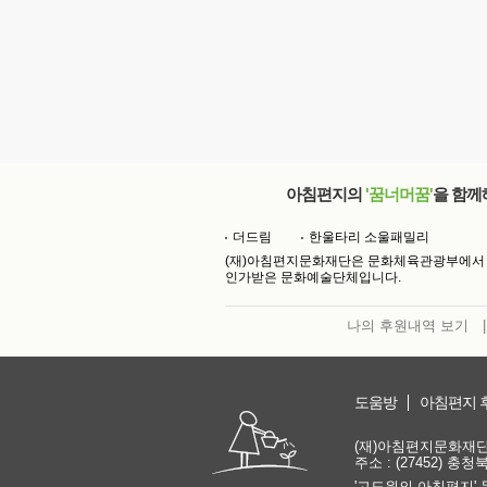
아침편지의
'꿈너머꿈'
을 함께
더드림
한울타리 소울패밀리
(재)아침편지문화재단은 문화체육관광부에서
인가받은 문화예술단체입니다.
나의 후원내역 보기
|
도움방
아침편지 
(재)아침편지문화재단 | 
주소 : (27452) 충
'고도원의 아침편지' 