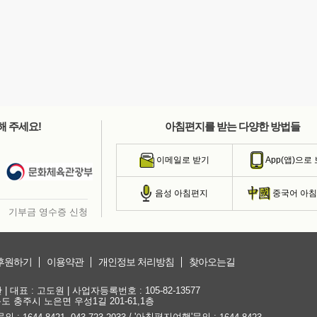
해 주세요!
아침편지를 받는 다양한 방법들
이메일로 받기
App(앱)으로
음성 아침편지
중국어 아
기부금 영수증 신청
후원하기
이용약관
개인정보 처리방침
찾아오는길
대표 : 고도원 | 사업자등록번호 : 105-82-13577
청북도 충주시 노은면 우성1길 201-61,1층
문의 :
,
/ '아침편지여행'문의 :