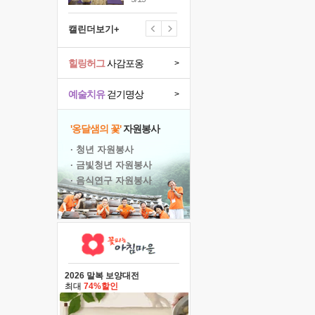
캘린더보기+
힐링허그
사감포옹
>
예술치유
걷기명상
>
'옹달샘의 꽃'
자원봉사
· 청년 자원봉사
· 금빛청년 자원봉사
· 음식연구 자원봉사
2026 말복 보양대전
최대
74%할인