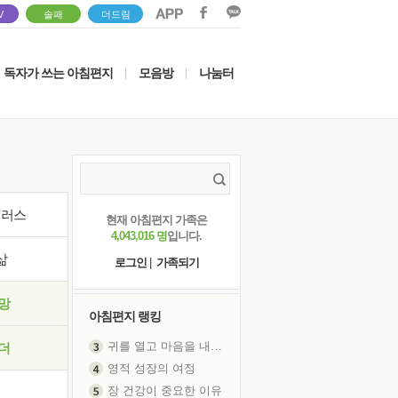
V
솔패
더드림
독자가 쓰는 아침편지
모음방
나눔터
|
|
이러스
현재 아침편지 가족은
4,043,016 명
입니다.
삶
로그인
|
가족되기
망
아침편지 랭킹
귀를 열고 마음을 내어주고
더
영적 성장의 여정
장 건강이 중요한 이유