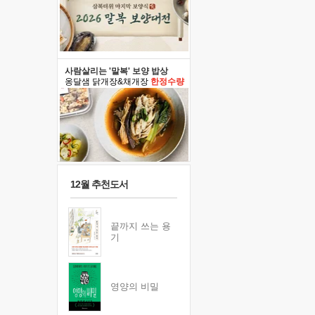
사람살리는 '말복' 보양 밥상
옹달샘 닭개장&채개장
한정수량
12월 추천도서
끝까지 쓰는 용
기
영양의 비밀