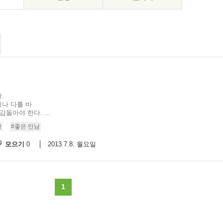
.
나 다를 바
돌아야 한다. ...
남
#좋은 만남
모으기
2013.7.8. 월요일
0
1