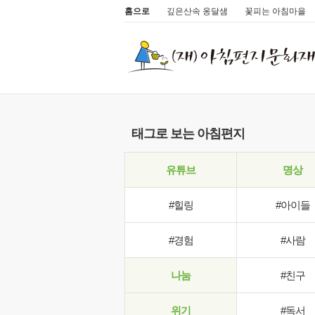
홈으로
깊은산속 옹달샘
꽃피는 아침마을
태그로 보는 아침편지
유튜브
명상
#힐링
#아이들
#경험
#사람
나눔
#친구
위기
#독서