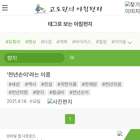
태그로 보는 아침편지
#유튜브
#명상
#다짐
#계획
#바이러스
#힐링
#아이들
#비전캠프
#독서캠프
#삶
#경험
#사람
#도움
#선택
#희망
#나눔
#친구
#링컨학교
#극복
#리더
#위기
'천년손이'라는 이름
#독서
#건강
#면역력
#세상
#역사
#전설
#귀한이름
#천채방
#천년의꿈
#천년의향
#향지
#황금비
#천년손이
2021.4.14. 수요일
1
모바일 앱 다운로드