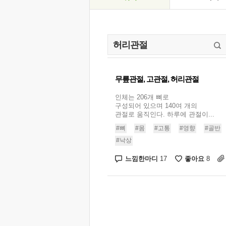
무릎관절, 고관절, 허리관절
인체는 206개 뼈로
구성되어 있으며 140여 개의
관절로 움직인다. 하루에 관절이...
#뼈
#몸
#고통
#영향
#골반
#낙상
느낌한마디
좋아요
17
8