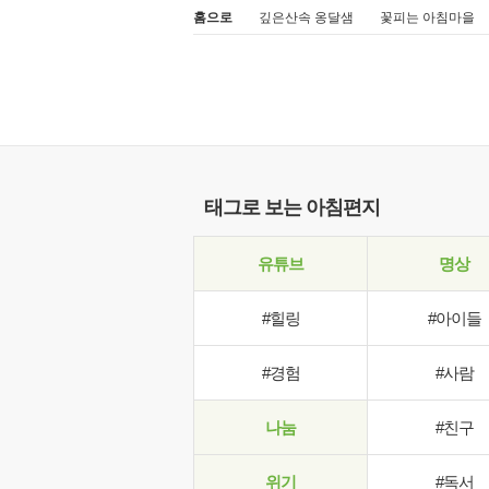
홈으로
깊은산속 옹달샘
꽃피는 아침마을
태그로 보는 아침편지
유튜브
명상
#힐링
#아이들
#경험
#사람
나눔
#친구
위기
#독서