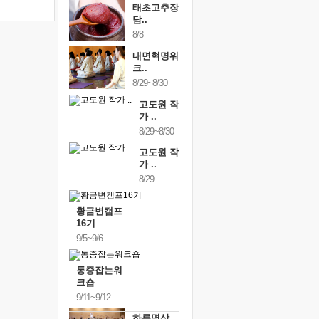
태초고추장
담..
8/8
내면혁명워
크..
8/29~8/30
고도원 작
가 ..
8/29~8/30
고도원 작
가 ..
8/29
황금변캠프
16기
9/5~9/6
통증잡는워
크숍
9/11~9/12
하루명상