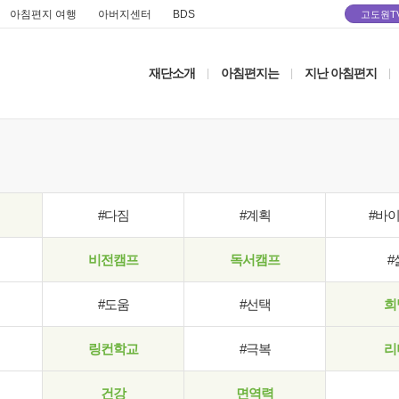
아침편지 여행
아버지센터
BDS
고도원T
재단소개
아침편지는
지난 아침편지
|
|
|
#다짐
#계획
#바
비전캠프
독서캠프
#
#도움
#선택
희
링컨학교
#극복
리
건강
면역력