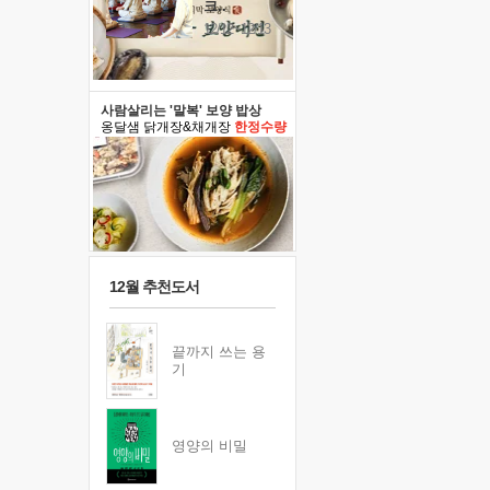
크..
12/12~12/13
사람살리는 '말복' 보양 밥상
옹달샘 닭개장&채개장
한정수량
12월 추천도서
끝까지 쓰는 용
기
영양의 비밀