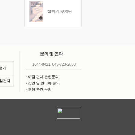
철학의 뒷계단
문의 및 연락
,
1644-8421
043-723-2033
 보기
아침 편지 관련문의
아침편지
강연 및 인터뷰 문의
후원 관련 문의