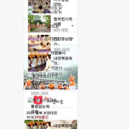
캘린더보기+
[250..
9/19
행복한가족
여행
힐링허그
사감포옹
>
9/24~9/26
예술치유
걷기명상
>
건강명상법
스..
10/9~10/10
'옹달샘의 꽃'
자원봉사
내면혁명워
· 청년 자원봉사
크..
· 금빛청년 자원봉사
10/17~10/18
· 음식연구 자원봉사
황금변캠프
17기
10/30~10/31
통증잡는워
크숍
2026 말복 보양대전
11/7~11/8
최대
74%할인
내면혁명워