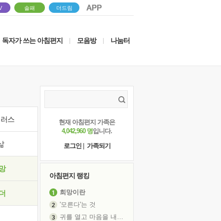
V
솔패
더드림
독자가 쓰는 아침편지
모음방
나눔터
|
|
이러스
현재 아침편지 가족은
4,042,960 명
입니다.
삶
로그인
|
가족되기
망
아침편지 랭킹
희망이란
더
'모른다'는 것
귀를 열고 마음을 내어주고