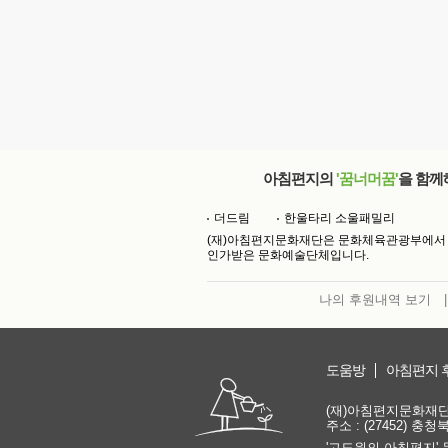
아침편지의
'꿈너머꿈'
을 함께
더드림
한울타리 소울패밀리
(재)아침편지문화재단은 문화체육관광부에서
인가받은 문화예술단체입니다.
나의 후원내역 보기
|
도움방
아침편지 
(재)아침편지문화재단 | 
주소 : (27452) 충
'고도원의 아침편지' 