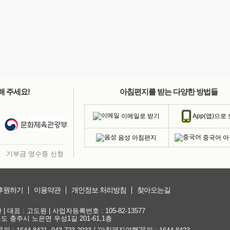
해 주세요!
아침편지를 받는 다양한 방법들
이메일로 받기
App(앱)으로
음성 아침편지
중국어 
기부금 영수증 신청
후원하기
이용약관
개인정보 처리방침
찾아오는길
대표 : 고도원 | 사업자등록번호 : 105-82-13577
청북도 충주시 노은면 우성1길 201-61,1층
문의 :
,
/ '아침편지여행'문의 :