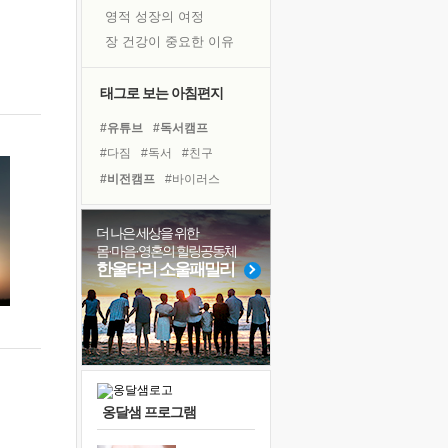
영적 성장의 여정
장 건강이 중요한 이유
신의 음성을 듣는다
흙이 된 몸으로 출근하는 여자
태그로 보는 아침편지
극과 극의 양 끝단
#유튜브
#독서캠프
내가 '나다움'을 찾는 길
#다짐
#독서
#친구
피해 갈 수 없는 사건들
#비전캠프
#바이러스
처음 손을 잡았던 날
#삶
#명상
#링컨학교
꿈이 실제가 되는 것
#경험
#희망
#나눔
더 나은 세상을 위한
'말 타는 법'을 먼저
몸·마음·영혼의 힐링공동체
#힐링
#선택
#도움
아픈 아버지를 위한 공간 설계
한울타리 소울패밀리
#계획
#사람
#위기
졸업식 사진을 보며
#아이들
#리더
#면역력
극심한 변비, 어깨결림, 수면 장애
#극복
#건강
보고 싶은 어머니
마음이 멈춰 버린 곳
유년 시절의 부산 영도 바다
옹달샘 프로그램
못된 꼰대들