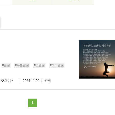
#관절
#무릎관절
#고관절
#허리관절
모으기
2024.11.20. 수요일
4
1