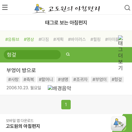
태그로 보는 아침편지
#유튜브
#명상
#다짐
#계획
#바이러스
#힐링
#아이들
#비전캠프
#독서캠프
#삶
#경험
#사람
#도움
#선택
#희망
#나눔
#친구
#링컨학교
#극복
#리더
#위기
부엉이 방으로
#독서
#건강
#면역력
#사랑
#축복
#할머니
#생명
#조귀자
#부엉이
#헝겊
2006.10.23. 월요일
1
모바일 앱 다운로드
고도원의 아침편지