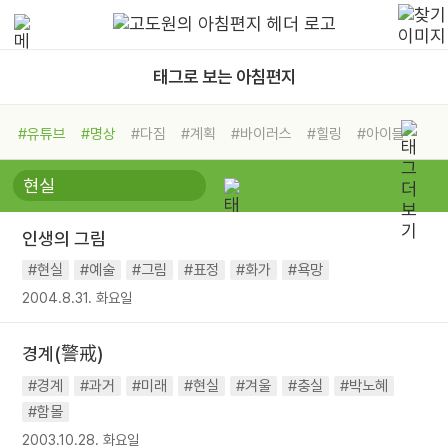
태그로 보는 아침편지
#유튜브
#명상
#다짐
#계획
#바이러스
#힐링
#아이들
#비전캠프
#독서캠프
#삶
#경험
#사람
#도움
#선택
#희망
#나눔
#친구
#링컨학교
#극복
#리더
#위기
인생의 그림
#독서
#건강
#면역력
#현실
#예술
#그림
#표정
#화가
#욕망
2004.8.31. 화요일
경계(警戒)
#경계
#과거
#미래
#현실
#겨울
#충실
#박노혜
#함몰
2003.10.28. 화요일