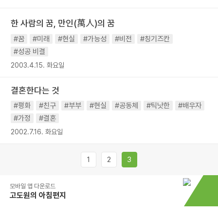
한 사람의 꿈, 만인(萬人)의 꿈
#꿈
#미래
#현실
#가능성
#비전
#칭기즈칸
#성공 비결
2003.4.15. 화요일
결혼한다는 것
#평화
#친구
#부부
#현실
#공동체
#틱낫한
#배우자
#가정
#결혼
2002.7.16. 화요일
1
2
3
모바일 앱 다운로드
고도원의 아침편지