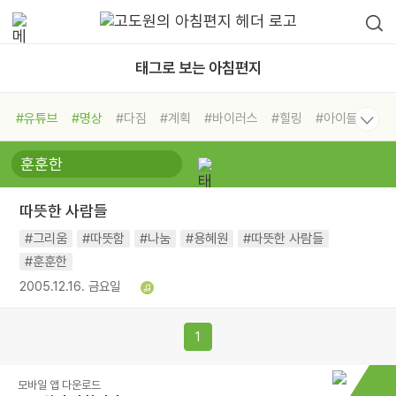
태그로 보는 아침편지
#유튜브
#명상
#다짐
#계획
#바이러스
#힐링
#아이들
#비전캠프
#독서캠프
#삶
#경험
#사람
#도움
#선택
#희망
#나눔
#친구
#링컨학교
#극복
#리더
#위기
따뜻한 사람들
#독서
#건강
#면역력
#그리움
#따뜻함
#나눔
#용혜원
#따뜻한 사람들
#훈훈한
2005.12.16. 금요일
1
모바일 앱 다운로드