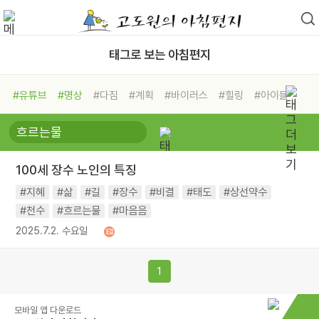
태그로 보는 아침편지
#유튜브
#명상
#다짐
#계획
#바이러스
#힐링
#아이들
#비전캠프
#독서캠프
#삶
#경험
#사람
#도움
#선택
#희망
#나눔
#친구
#링컨학교
#극복
#리더
#위기
100세 장수 노인의 특징
#독서
#건강
#면역력
#지혜
#삶
#길
#장수
#비결
#태도
#상선약수
#천수
#흐르는물
#마음음
2025.7.2. 수요일
1
모바일 앱 다운로드