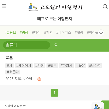
태그로 보는 아침편지
#유튜브
#명상
#다짐
#계획
#바이러스
#힐링
#아이들
#비전캠프
#독서캠프
#삶
#경험
#사람
#도움
#선택
#희망
#나눔
#친구
#링컨학교
#극복
#리더
#위기
물은
#독서
#건강
#면역력
#시
#세상에서
#가장
#짧은
#가짧시
#물은
#바다로
#흐른다
2025.5.10. 토요일
1
모바일 앱 다운로드