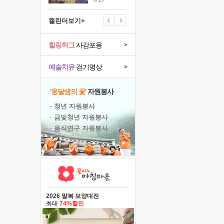
캘린더보기+
힐링허그
사감포옹
>
예술치유
걷기명상
>
'옹달샘의 꽃'
자원봉사
· 청년 자원봉사
· 금빛청년 자원봉사
· 음식연구 자원봉사
2026 말복 보양대전
최대
74%할인