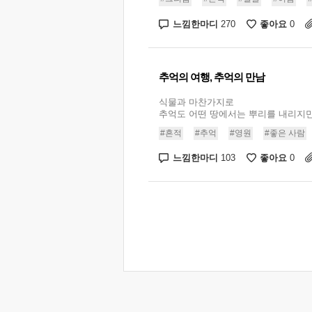
느낌한마디
좋아요
270
0
추억의 여행, 추억의 만남
식물과 마찬가지로
추억도 어떤 땅에서는 뿌리를 내리지만 .
#흔적
#추억
#영원
#좋은 사람
느낌한마디
좋아요
103
0