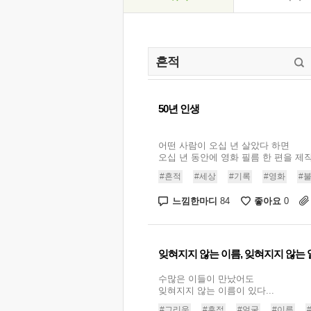
50년 인생
어떤 사람이 오십 년 살았다 하면
오십 년 동안에 영화 필름 한 편을 제작
#흔적
#세상
#기록
#영화
#
느낌한마디
좋아요
84
0
잊혀지지 않는 이름, 잊혀지지 않는 
수많은 이들이 만났어도
잊혀지지 않는 이름이 있다...
#그리움
#흔적
#얼굴
#이름