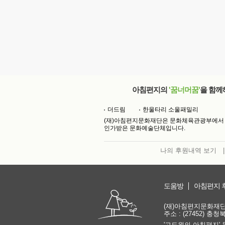
아침편지의
'꿈너머꿈'
을 함께
더드림
한울타리 소울패밀리
(재)아침편지문화재단은 문화체육관광부에서
인가받은 문화예술단체입니다.
나의 후원내역 보기
|
도움방
아침편지 
(재)아침편지문화재단 | 
주소 : (27452) 충
'고도원의 아침편지' 