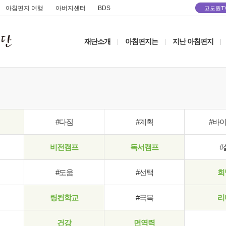
아침편지 여행
아버지센터
BDS
고도원T
재단소개
아침편지는
지난 아침편지
|
|
|
#다짐
#계획
#바
비전캠프
독서캠프
#
#도움
#선택
희
링컨학교
#극복
리
건강
면역력