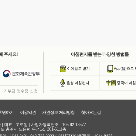
해 주세요!
아침편지를 받는 다양한 방법들
이메일로 받기
App(앱)으로
음성 아침편지
중국어 아
기부금 영수증 신청
후원하기
이용약관
개인정보 처리방침
찾아오는길
대표 : 고도원 | 사업자등록번호 : 105-82-13577
청북도 충주시 노은면 우성1길 201-61,1층
문의 :
,
/ '아침편지여행'문의 :