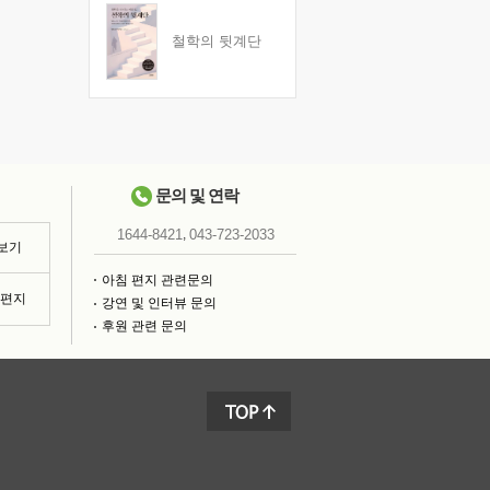
철학의 뒷계단
문의 및 연락
,
1644-8421
043-723-2033
 보기
아침 편지 관련문의
침편지
강연 및 인터뷰 문의
후원 관련 문의