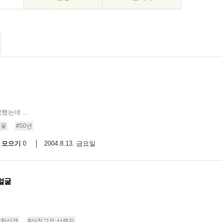
했는데 ...
불꽃
#50년
모으기
2004.8.13. 금요일
0
얼굴
#한상경
#아침고요 산책길