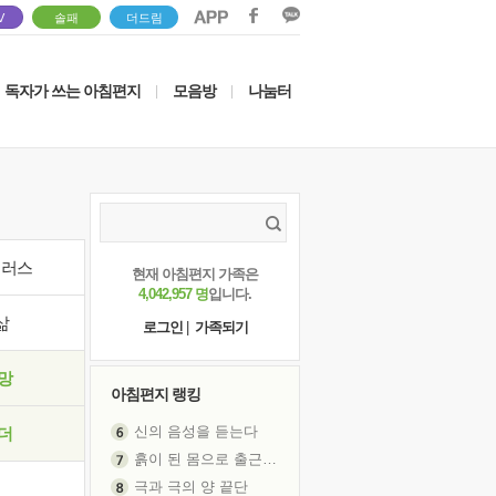
V
솔패
더드림
독자가 쓰는 아침편지
모음방
나눔터
|
|
이러스
현재 아침편지 가족은
4,042,957 명
입니다.
삶
로그인
|
가족되기
망
아침편지 랭킹
신의 음성을 듣는다
더
흙이 된 몸으로 출근하는 여자
극과 극의 양 끝단
내가 '나다움'을 찾는 길