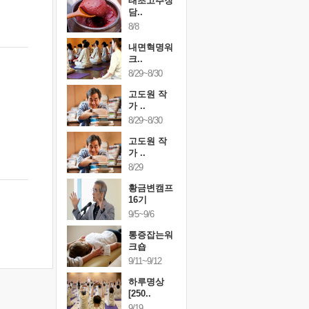
행복한가족
태초고추장
행복한가
여행
담..
여행
24~9/26
8/8
9/24~9/26
건강명상법
내면혁명워
건강명상
..
크..
스..
/9~10/10
8/29~8/30
10/9~10/10
내면혁명워
고도원 작
내면혁명
..
가 ..
크..
/17~10/18
8/29~8/30
10/17~10/18
황금변캠프
고도원 작
황금변캠
7기
가 ..
17기
/30~10/31
8/29
10/30~10/31
통증잡는워
황금변캠프
통증잡는
크숍
16기
크숍
/7~11/8
9/5~9/6
11/7~11/8
내면혁명워
통증잡는워
내면혁명
..
크숍
크..
/12~12/13
9/11~9/12
12/12~12/13
하루명상
[250..
9/19