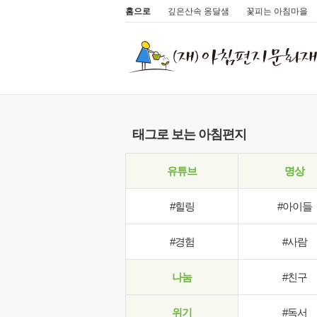
홈으로
깊은산속 옹달샘
꽃피는 아침마을
태그로 보는 아침편지
유튜브
명상
#힐링
#아이들
#경험
#사람
나눔
#친구
위기
#독서