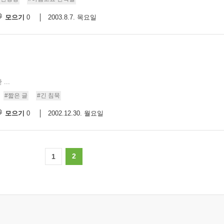
모으기
2003.8.7. 목요일
0
9/
스
10
크
..
10
#짧은 글
#긴 침묵
1
모으기
2002.12.30. 월요일
0
10
11
2
1
크
12