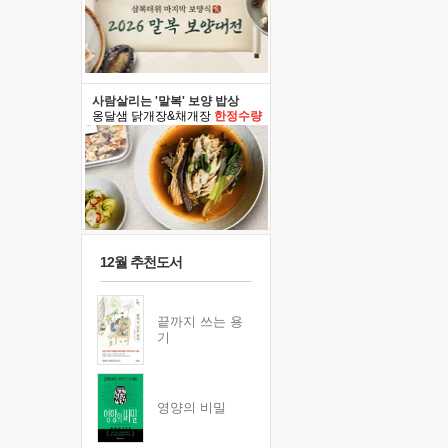
사람살리는 '말복' 보양 밥상
옹달샘 닭개장&채개장
한정수량
12월 추천도서
끝까지 쓰는 용
기
영양의 비밀