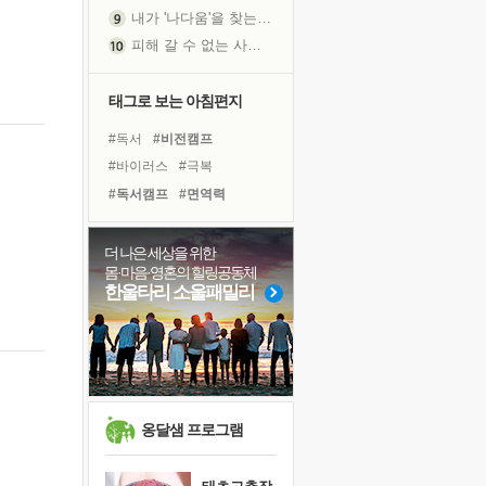
피해 갈 수 없는 사건들
처음 손을 잡았던 날
꿈이 실제가 되는 것
태그로 보는 아침편지
'말 타는 법'을 먼저
아픈 아버지를 위한 공간 설계
#독서
#비전캠프
졸업식 사진을 보며
#바이러스
#극복
극심한 변비, 어깨결림, 수면 장애
#독서캠프
#면역력
보고 싶은 어머니
#유튜브
#계획
#명상
마음이 멈춰 버린 곳
#나눔
#힐링
#도움
더 나은 세상을 위한
유년 시절의 부산 영도 바다
몸·마음·영혼의 힐링공동체
#아이들
#링컨학교
한울타리 소울패밀리
못된 꼰대들
#경험
#건강
#희망
희망이란
#리더
#선택
#위기
'모른다'는 것
#다짐
#삶
#친구
#사람
귀를 열고 마음을 내어주고
영적 성장의 여정
장 건강이 중요한 이유
옹달샘 프로그램
신의 음성을 듣는다