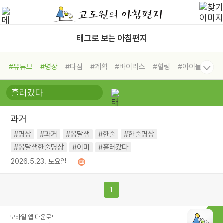
태그로 보는 아침편지
#유튜브
#명상
#다짐
#계획
#바이러스
#힐링
#아이들
#비전캠프
#독서캠프
#삶
#경험
#사람
#도움
#선택
#희망
#나눔
#친구
#링컨학교
#극복
#리더
#위기
과거
#독서
#건강
#면역력
#명상
#과거
#옹달샘
#한줄
#한줄명상
#옹달샘한줄명상
#이미
#흘러갔다
2026.5.23. 토요일
1
모바일 앱 다운로드