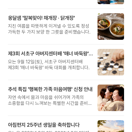
관계를 잠시 돌아보는 시간입니다.
옹달샘 '말복맞이! 채개장 · 닭개장'
지친 여름을 따뜻하게 이겨낼 수 있도록 정성
가득한 두 가지 보양 한 그릇을 준비했습니다.
제3회 서초구 아버지센터배 '매너 바둑왕' 대회
오는 9월 12일(토), 서초구 아버지센터배
제3회 '매너 바둑왕' 바둑 대회를 개최합니다.
추석 특집 '행복한 가족 마음여행' 신청 안내
자연 속에서 몸과 마음을 쉬어가며 가족의
소중함을 다시 느껴보는 특별한 시간을 준비해
보세요.
아침편지 25주년 생일을 축하합니다