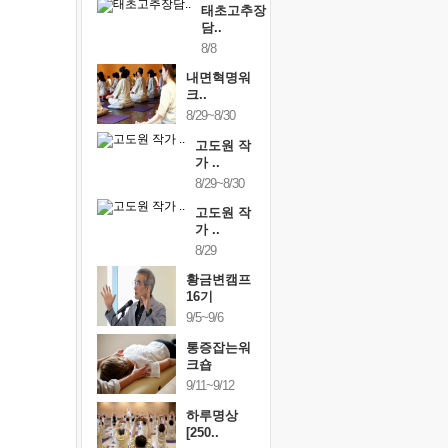
태초고추장
담..
8/8
내면혁명워
크..
8/29~8/30
고도원 작
가 ..
8/29~8/30
고도원 작
가 ..
8/29
황금변캠프
16기
9/5~9/6
통증잡는워
크숍
9/11~9/12
하루명상
[250..