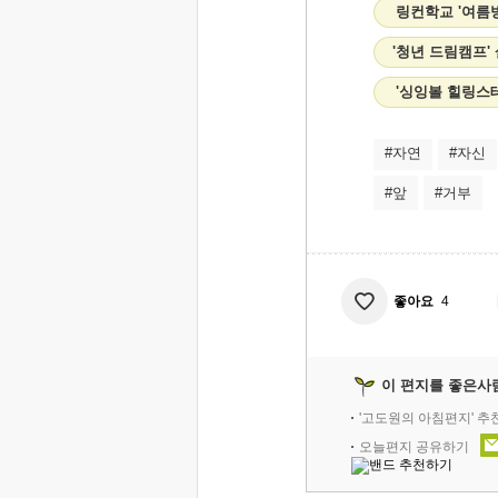
링컨학교 '여름
'청년 드림캠프'
'싱잉볼 힐링스
#자연
#자신
#앞
#거부
좋아요
4
이 편지를 좋은사
'고도원의 아침편지' 
오늘편지 공유하기