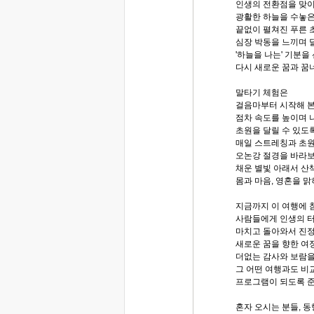
인생의 전환점을 맞
광활한 하늘을 수놓은
끝없이 펼쳐진 푸른 
심장 박동을 느끼며
'하늘을 나는' 기분을
다시 새로운 꿈과 꿈
말타기 체험은
걸음마부터 시작해 
점차 속도를 높이며 
초원을 달릴 수 있도
매일 스트레칭과 초원
오논강 절경을 바라보
채운 별빛 아래서 산
몸과 마음, 영혼을 맑
지금까지 이 여행에 
사람들에게 인생의 
마치고 돌아와서 진정
새로운 꿈을 향한 여
더없는 감사와 보람을 
그 어떤 여행과도 비
프로그램이 되도록 
혼자 오시는 분들, 