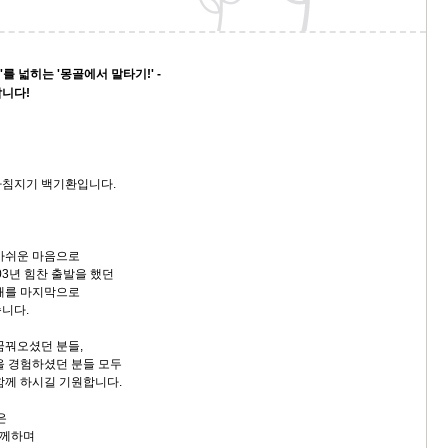
'를 넓히는 '몽골에서 말타기!' -
니다!
아침지기 백기환입니다.
아쉬운 마음으로
03년 힘찬 출발을 했던
해를 마지막으로
습니다.
꿈꿔오셨던 분들,
을 경험하셨던 분들 모두
함께 하시길 기원합니다.
은
함께하며