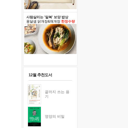
사람살리는 '말복' 보양 밥상
옹달샘 닭개장&채개장
한정수량
12월 추천도서
끝까지 쓰는 용
기
영양의 비밀