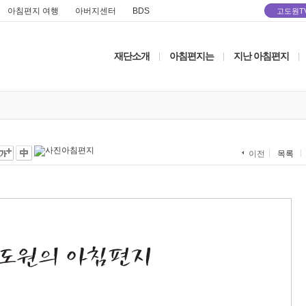
아침편지 여행
아버지센터
BDS
고도원T
재단소개
아침편지는
지난 아침편지
|
|
|
목록
이전