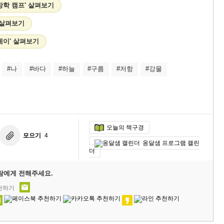
방학 캠프' 살펴보기
 살펴보기
테이' 살펴보기
#나
#바다
#하늘
#구름
#저항
#강물
오늘의 책구경
모으기
4
옹달샘 프로그램 캘린
더
람에게 전해주세요.
추천하기