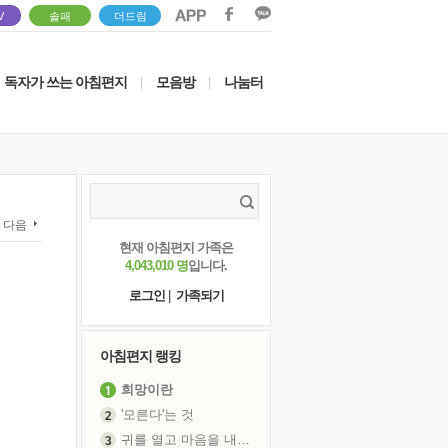
V
솔패
더드림
독자가 쓰는 아침편지
모음방
나눔터
|
|
다음
현재 아침편지 가족은
4,043,010 명
입니다.
로그인
|
가족되기
아침편지 랭킹
희망이란
'모른다'는 것
귀를 열고 마음을 내어주고