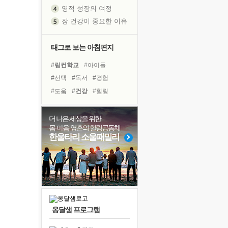
영적 성장의 여정
장 건강이 중요한 이유
신의 음성을 듣는다
흙이 된 몸으로 출근하는 여자
태그로 보는 아침편지
극과 극의 양 끝단
#링컨학교
#아이들
내가 '나다움'을 찾는 길
#선택
#독서
#경험
피해 갈 수 없는 사건들
#도움
#건강
#힐링
처음 손을 잡았던 날
#나눔
#다짐
#삶
#명상
꿈이 실제가 되는 것
#친구
#극복
#희망
더 나은 세상을 위한
'말 타는 법'을 먼저
몸·마음·영혼의 힐링공동체
#리더
#유튜브
#사람
졸업식 사진을 보며
한울타리 소울패밀리
#바이러스
#면역력
극심한 변비, 어깨결림, 수면 장애
#독서캠프
#위기
#계획
아픈 아버지를 위한 공간 설계
#비전캠프
슬럼프
보고 싶은 어머니
유년 시절의 부산 영도 바다
옹달샘 프로그램
못된 꼰대들