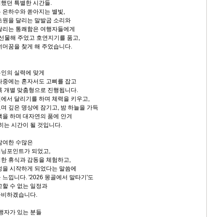
이했던 특별한 시간들.
 은하수와 쏟아지는 별빛,
초원을 달리는 말발굽 소리와
 달리는 통쾌함은 여행자들에게
 선물해 주었고 호연지기를 품고,
너머꿈을 찾게 해 주었습니다.
본인의 실력에 맞게
나중에는 혼자서도 고삐를 잡고
록 개별 맞춤형으로 진행됩니다.
에서 달리기를 하며 체력을 키우고,
며 깊은 명상에 잠기고, 밤 하늘을 가득
책을 하며 대자연의 품에 안겨
히는 시간이 될 것입니다.
참여한 수많은
터닝포인트가 되었고,
한 휴식과 감동을 체험하고,
정을 시작하게 되었다는 말씀에
느낍니다. '2026 몽골에서 말타기'도
교할 수 없는 일정과
준비하겠습니다.
동행자가 있는 분들