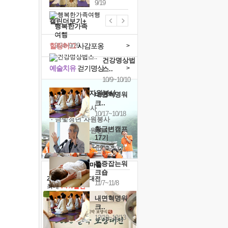
9/19
캘린더보기+
행복한가족
여행
힐링허그
사감포옹
9/24~9/26
>
건강명상법
예술치유
걷기명상
>
스..
10/9~10/10
'옹달샘의 꽃'
자원봉사
내면혁명워
크..
· 청년 자원봉사
10/17~10/18
· 금빛청년 자원봉사
황금변캠프
· 음식연구 자원봉사
17기
10/30~10/31
통증잡는워
크숍
2026 말복 보양대전
11/7~11/8
최대
74%할인
내면혁명워
크..
12/12~12/13