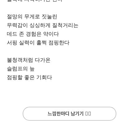
절망의 무게로 짓눌린
무력감이 싱싱하게 질척거리는
데드 존 경험은 약이다
서핑 실력이 훌쩍 점핑한다
불청객처럼 다가온
슬럼프의 늪
점핑할 좋은 기회다
느낌한마디 남기기 ✍🏻