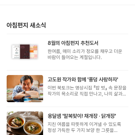
아침편지 새소식
8월의 아침편지 추천도서
한여름, 매미 소리가 정오를 채우고 더운
바람이 들어오는 계절입니다.
고도원 작가와 함께 '풍덩 사랑하자'
이번 북토크는 명상시집 『밥 벗』 속 문장을
작가의 목소리로 직접 만나고, 나의 삶과
관계를 잠시 돌아보는 시간입니다.
옹달샘 '말복맞이! 채개장 · 닭개장'
지친 여름을 따뜻하게 이겨낼 수 있도록
정성 가득한 두 가지 보양 한 그릇을