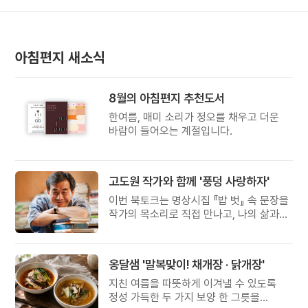
아침편지 새소식
8월의 아침편지 추천도서
한여름, 매미 소리가 정오를 채우고 더운
바람이 들어오는 계절입니다.
고도원 작가와 함께 '풍덩 사랑하자'
이번 북토크는 명상시집 『밥 벗』 속 문장을
작가의 목소리로 직접 만나고, 나의 삶과
관계를 잠시 돌아보는 시간입니다.
옹달샘 '말복맞이! 채개장 · 닭개장'
지친 여름을 따뜻하게 이겨낼 수 있도록
정성 가득한 두 가지 보양 한 그릇을