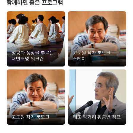
함께하면 좋은 프로그램
성공과 성장을 부르는
고도원 작가 북토크
내면혁명 워크숍
스테이
고도원 작가 북토크
태초 먹거리 황금변 캠프