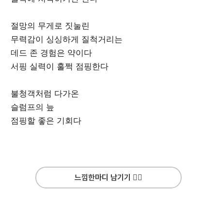
절망의 무게로 짓눌린
무력감이 싱싱하게 질척거리는
데드 존 경험은 약이다
서핑 실력이 훌쩍 점핑한다
불청객처럼 다가온
슬럼프의 늪
점핑할 좋은 기회다
느낌한마디 남기기 ✍🏻