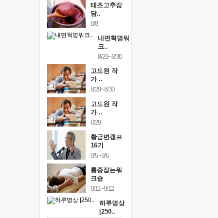
태초고추장
담..
8/8
내면혁명워
크..
8/29~8/30
고도원 작
가 ..
8/29~8/30
고도원 작
가 ..
8/29
황금변캠프
16기
9/5~9/6
통증잡는워
크숍
9/11~9/12
하루명상
[250..