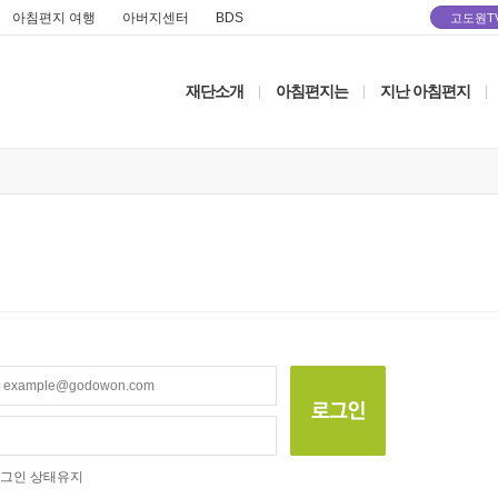
아침편지 여행
아버지센터
BDS
고도원T
재단소개
아침편지는
지난 아침편지
|
|
|
그인 상태유지