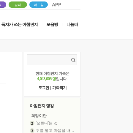
V
솔패
더드림
독자가 쓰는 아침편지
모음방
나눔터
|
|
현재 아침편지 가족은
4,043,005 명
입니다.
로그인
|
가족되기
아침편지 랭킹
희망이란
'모른다'는 것
귀를 열고 마음을 내어주고