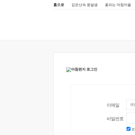
홈으로
깊은산속 옹달샘
꽃피는 아침마을
이메일
비밀번호
로