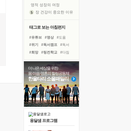
영적 성장의 여정
장 건강이 중요한 이유
신의 음성을 듣는다
흙이 된 몸으로 출근하는 여자
태그로 보는 아침편지
극과 극의 양 끝단
#유튜브
#명상
#도움
내가 '나다움'을 찾는 길
#위기
#독서캠프
#독서
피해 갈 수 없는 사건들
#희망
#링컨학교
#다짐
처음 손을 잡았던 날
#삶
#선택
#계획
#사람
꿈이 실제가 되는 것
#극복
#비전캠프
더 나은 세상을 위한
'말 타는 법'을 먼저
몸·마음·영혼의 힐링공동체
#바이러스
#힐링
#리더
졸업식 사진을 보며
한울타리 소울패밀리
#나눔
#아이들
#친구
아픈 아버지를 위한 공간 설계
#면역력
#경험
#건강
극심한 변비, 어깨결림, 수면 장애
보고 싶은 어머니
유년 시절의 부산 영도 바다
못된 꼰대들
옹달샘 프로그램
거울 속의 나