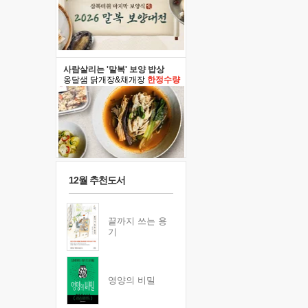
사람살리는 '말복' 보양 밥상
옹달샘 닭개장&채개장
한정수량
12월 추천도서
끝까지 쓰는 용
기
영양의 비밀