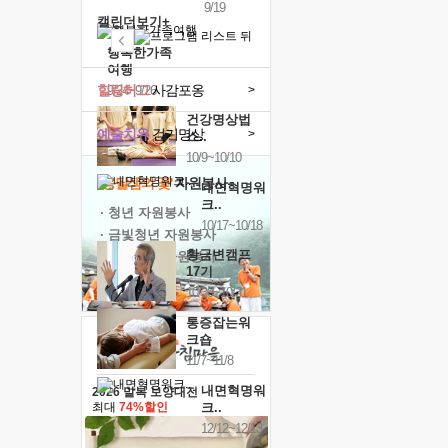
9/19
캘린더보기+
행복한가족
여행
힐링허그
사감포옹
>
9/24~9/26
건강명상법
예술치유
걷기명상
>
스..
10/9~10/10
'옹달샘의 꽃'
자원봉사
내면혁명워
크..
· 청년 자원봉사
10/17~10/18
· 금빛청년 자원봉사
황금변캠프
· 음식연구 자원봉사
17기
10/30~10/31
통증잡는워
크숍
11/7~11/8
내면혁명워
2026 말복 보양대전
크..
최대
74%할인
12/12~12/13