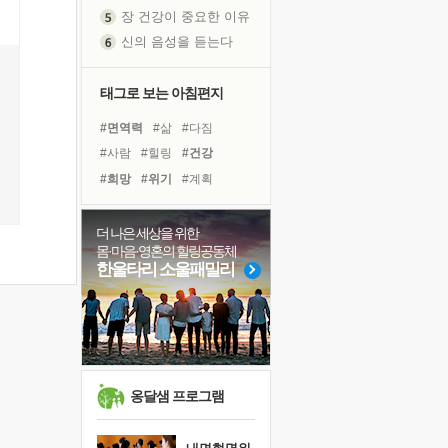
장 건강이 중요한 이유
신의 음성을 듣는다
흙이 된 몸으로 출근하는 여자
극과 극의 양 끝단
태그로 보는 아침편지
내가 '나다움'을 찾는 길
#면역력
#삶
#다짐
피해 갈 수 없는 사건들
#사람
#힐링
#건강
처음 손을 잡았던 날
#희망
#위기
#계획
꿈이 실제가 되는 것
#유튜브
#친구
#선택
'말 타는 법'을 먼저
#아이들
#경험
더 나은 세상을 위한
졸업식 사진을 보며
몸·마음·영혼의 힐링공동체
#독서캠프
#나눔
#도움
극심한 변비, 어깨결림, 수면 장애
한울타리 소울패밀리
#독서
#링컨학교
#리더
아픈 아버지를 위한 공간 설계
#명상
#바이러스
#극복
슬럼프
#비전캠프
보고 싶은 어머니
유년 시절의 부산 영도 바다
못된 꼰대들
옹달샘 프로그램
희망이란
'모른다'는 것