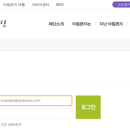
아침편지 여행
아버지센터
BDS
고도원T
재단소개
아침편지는
지난 아침편지
|
|
|
그인 상태유지