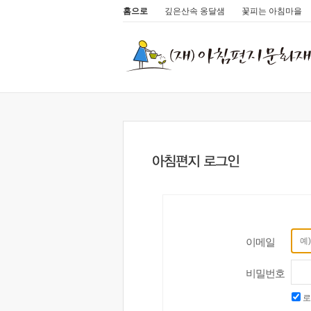
홈으로
깊은산속 옹달샘
꽃피는 아침마을
이메일
비밀번호
로