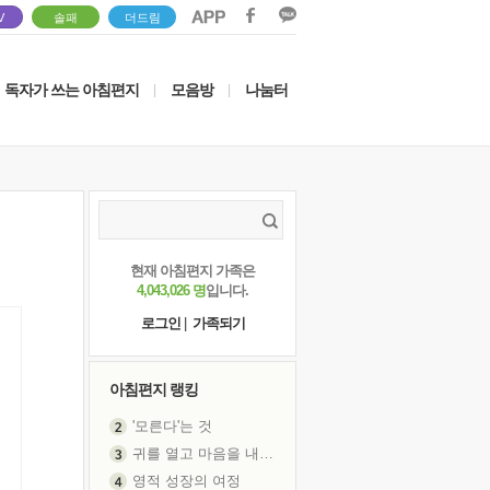
V
솔패
더드림
독자가 쓰는 아침편지
모음방
나눔터
|
|
현재 아침편지 가족은
4,043,026 명
입니다.
로그인
|
가족되기
아침편지 랭킹
'모른다'는 것
귀를 열고 마음을 내어주고
영적 성장의 여정