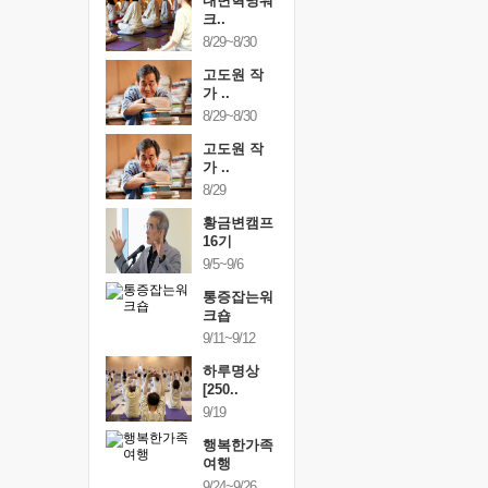
건강명상법
내면혁명워
건강명상
..
크..
스..
/9~10/10
8/29~8/30
10/9~10/10
내면혁명워
고도원 작
내면혁명
..
가 ..
크..
/17~10/18
8/29~8/30
10/17~10/18
황금변캠프
고도원 작
황금변캠
7기
가 ..
17기
/30~10/31
8/29
10/30~10/31
통증잡는워
황금변캠프
통증잡는
크숍
16기
크숍
/7~11/8
9/5~9/6
11/7~11/8
내면혁명워
통증잡는워
내면혁명
..
크숍
크..
/12~12/13
9/11~9/12
12/12~12/13
하루명상
[250..
9/19
행복한가족
여행
9/24~9/26