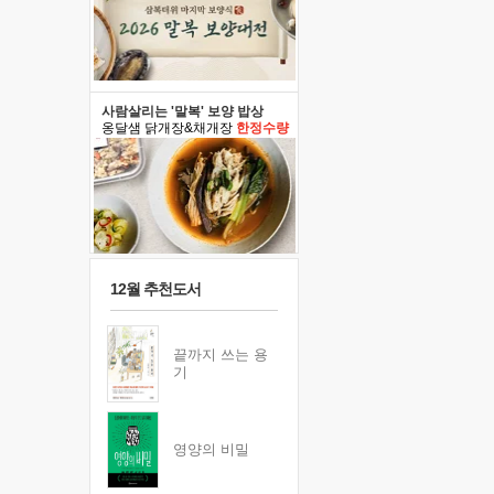
사람살리는 '말복' 보양 밥상
옹달샘 닭개장&채개장
한정수량
12월 추천도서
끝까지 쓰는 용
기
영양의 비밀