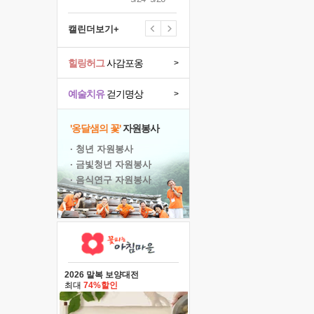
캘린더보기+
힐링허그
사감포옹
>
예술치유
걷기명상
>
'옹달샘의 꽃'
자원봉사
· 청년 자원봉사
· 금빛청년 자원봉사
· 음식연구 자원봉사
2026 말복 보양대전
최대
74%할인