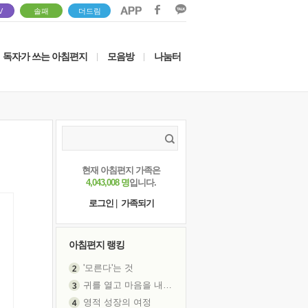
V
솔패
더드림
독자가 쓰는 아침편지
모음방
나눔터
|
|
현재 아침편지 가족은
4,043,008 명
입니다.
로그인
|
가족되기
아침편지 랭킹
'모른다'는 것
귀를 열고 마음을 내어주고
영적 성장의 여정