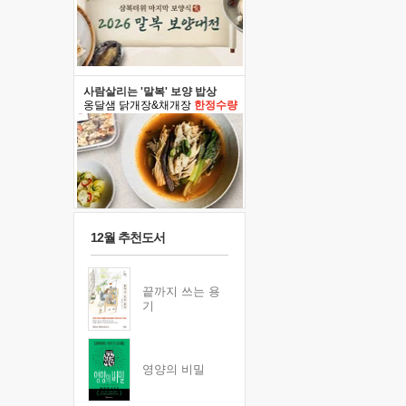
사람살리는 '말복' 보양 밥상
옹달샘 닭개장&채개장
한정수량
12월 추천도서
끝까지 쓰는 용
기
영양의 비밀