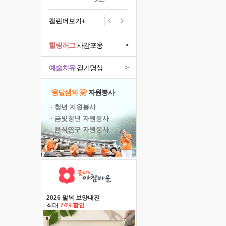
캘린더보기+
힐링허그
사감포옹
>
예술치유
걷기명상
>
'옹달샘의 꽃'
자원봉사
· 청년 자원봉사
· 금빛청년 자원봉사
· 음식연구 자원봉사
2026 말복 보양대전
최대
74%할인