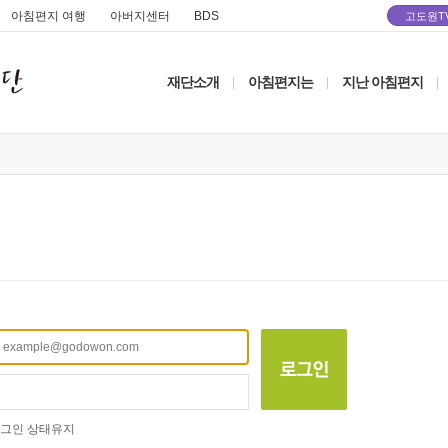
아침편지 여행
아버지센터
BDS
고도원T
재단소개
아침편지는
지난 아침편지
|
|
|
그인 상태유지