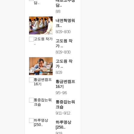
행복한가족
태초고추장
행복한가
여행
담..
여행
24~9/26
8/8
9/24~9/26
건강명상법
내면혁명워
건강명상
..
크..
스..
/9~10/10
8/29~8/30
10/9~10/10
내면혁명워
고도원 작
내면혁명
..
가 ..
크..
/17~10/18
8/29~8/30
10/17~10/18
황금변캠프
고도원 작
황금변캠
7기
가 ..
17기
/30~10/31
8/29
10/30~10/31
통증잡는워
황금변캠프
통증잡는
크숍
16기
크숍
/7~11/8
9/5~9/6
11/7~11/8
내면혁명워
통증잡는워
내면혁명
..
크숍
크..
/12~12/13
9/11~9/12
12/12~12/13
하루명상
[250..
9/19