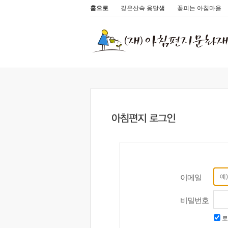
홈으로
깊은산속 옹달샘
꽃피는 아침마을
이메일
비밀번호
로