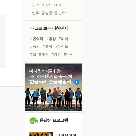
영적 성장의 여정
신의 음성을 듣는다
흙이 된 몸으로 출근하는 여자
극과 극의 양 끝단
태그로 보는 아침편지
내가 '나다움'을 찾는 길
#면역력
#명상
#리더
피해 갈 수 없는 사건들
#독서
#도움
#아이들
처음 손을 잡았던 날
#삶
#계획
#경험
#선택
꿈이 실제가 되는 것
#유튜브
#힐링
#다짐
'말 타는 법'을 먼저
#희망
#바이러스
#나눔
더 나은 세상을 위한
졸업식 사진을 보며
몸·마음·영혼의 힐링공동체
#친구
#비전캠프
#위기
극심한 변비, 어깨결림, 수면 장애
한울타리 소울패밀리
#건강
#링컨학교
#사람
아픈 아버지를 위한 공간 설계
#독서캠프
#극복
슬럼프
보고 싶은 어머니
유년 시절의 부산 영도 바다
못된 꼰대들
옹달샘 프로그램
너무 황홀한 꽃들이여!