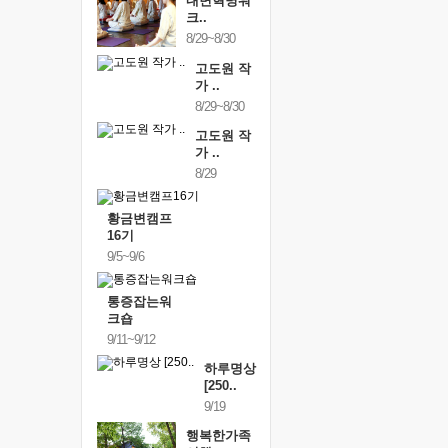
내면혁명워
크..
8/29~8/30
고도원 작
가 ..
8/29~8/30
고도원 작
가 ..
8/29
황금변캠프
16기
9/5~9/6
통증잡는워
크숍
9/11~9/12
하루명상
[250..
9/19
행복한가족