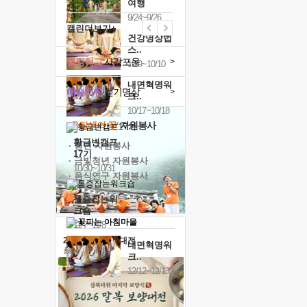
여행
9/24~9/26
캘린더보기+
건강명상법
스..
힐링허그
사감포옹
>
10/9~10/10
내면혁명워
예술치유
걷기명상
>
크..
10/17~10/18
'옹달샘의 꽃'
자원봉사
황금변캠프
· 청년 자원봉사
17기
· 금빛청년 자원봉사
10/30~10/31
· 음식연구 자원봉사
통증잡는워
크숍
11/7~11/8
2026 말복 보양대전
내면혁명워
최대
74%할인
크..
12/12~12/13