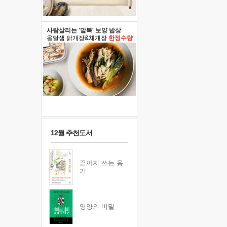
사람살리는 '말복' 보양 밥상
옹달샘 닭개장&채개장
한정수량
12월 추천도서
끝까지 쓰는 용
기
영양의 비밀