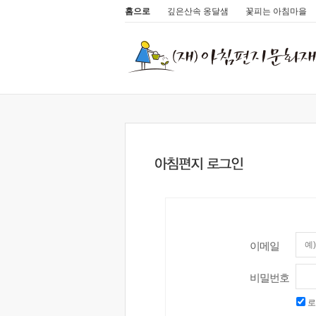
홈으로
깊은산속 옹달샘
꽃피는 아침마을
이메일
비밀번호
로