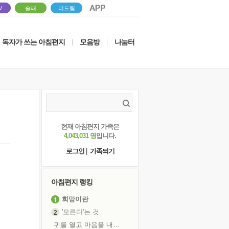
V
솔패
더드림
독자가 쓰는 아침편지
모음방
나눔터
|
|
현재 아침편지 가족은
4,043,031 명
입니다.
로그인
|
가족되기
아침편지 랭킹
희망이란
'모른다'는 것
귀를 열고 마음을 내어주고