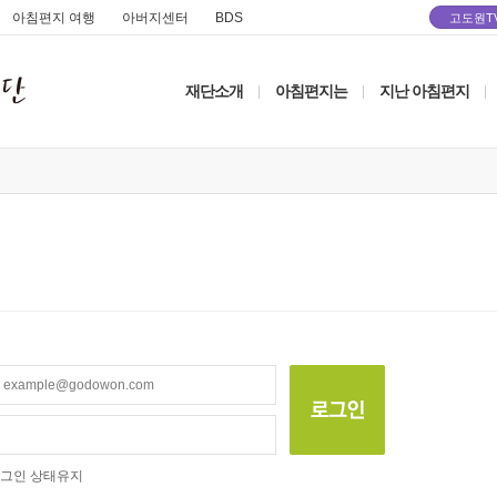
아침편지 여행
아버지센터
BDS
고도원T
재단소개
아침편지는
지난 아침편지
|
|
|
그인 상태유지