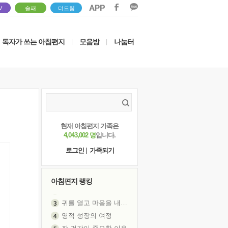
V
솔패
더드림
독자가 쓰는 아침편지
모음방
나눔터
|
|
현재 아침편지 가족은
4,043,002 명
입니다.
로그인
|
가족되기
아침편지 랭킹
귀를 열고 마음을 내어주고
영적 성장의 여정
장 건강이 중요한 이유