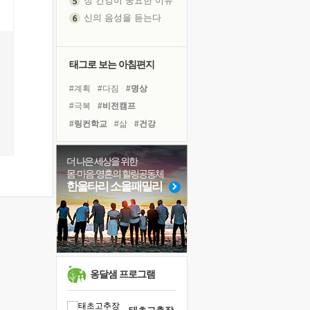
신의 음성을 듣는다
흙이 된 몸으로 출근하는 여자
극과 극의 양 끝단
내가 '나다움'을 찾는 길
태그로 보는 아침편지
피해 갈 수 없는 사건들
#계획
#다짐
#명상
처음 손을 잡았던 날
#극복
#비전캠프
꿈이 실제가 되는 것
#링컨학교
#삶
#건강
'말 타는 법'을 먼저
#희망
#위기
#선택
졸업식 사진을 보며
#바이러스
#힐링
#친구
더 나은 세상을 위한
아픈 아버지를 위한 공간 설계
몸·마음·영혼의 힐링공동체
#유튜브
#경험
극심한 변비, 어깨결림, 수면 장애
한울타리 소울패밀리
#독서캠프
#나눔
#사람
보고 싶은 어머니
#도움
#면역력
#리더
유년 시절의 부산 영도 바다
#독서
#아이들
못된 꼰대들
거울 속의 나
희망이란
옹달샘 프로그램
'모른다'는 것