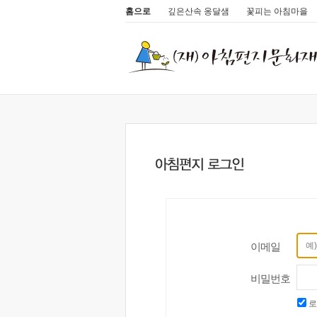
홈으로
깊은산속 옹달샘
꽃피는 아침마을
이메일
비밀번호
로