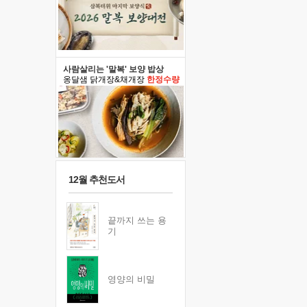
사람살리는 '말복' 보양 밥상
옹달샘 닭개장&채개장
한정수량
12월 추천도서
끝까지 쓰는 용
기
영양의 비밀