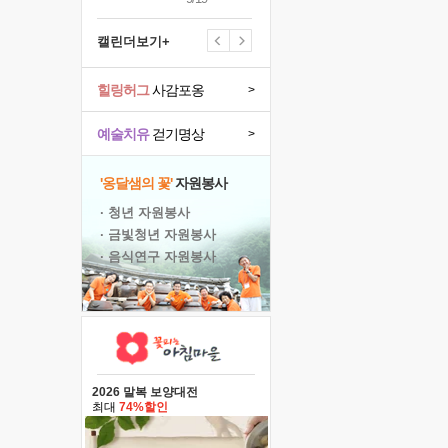
캘린더보기+
힐링허그
사감포옹
>
예술치유
걷기명상
>
'옹달샘의 꽃'
자원봉사
· 청년 자원봉사
· 금빛청년 자원봉사
· 음식연구 자원봉사
2026 말복 보양대전
최대
74%할인