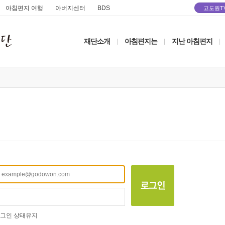
아침편지 여행
아버지센터
BDS
고도원T
재단소개
아침편지는
지난 아침편지
|
|
|
그인 상태유지