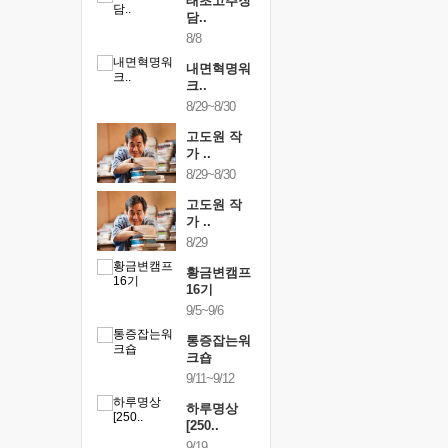
행복한가족
태초고추장
행복한가
여행
담..
여행
24~9/26
8/8
9/24~9/26
건강명상법
내면혁명워
건강명상
..
크..
스..
/9~10/10
8/29~8/30
10/9~10/10
내면혁명워
고도원 작
내면혁명
..
가 ..
크..
/17~10/18
8/29~8/30
10/17~10/18
황금변캠프
고도원 작
황금변캠
7기
가 ..
17기
/30~10/31
8/29
10/30~10/31
통증잡는워
황금변캠프
통증잡는
크숍
16기
크숍
/7~11/8
9/5~9/6
11/7~11/8
내면혁명워
통증잡는워
내면혁명
..
크숍
크..
/12~12/13
9/11~9/12
12/12~12/13
하루명상
[250..
9/19