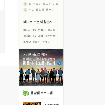
장 건강이 중요한 이유
신의 음성을 듣는다
흙이 된 몸으로 출근하는 여자
극과 극의 양 끝단
태그로 보는 아침편지
내가 '나다움'을 찾는 길
#다짐
#비전캠프
#극복
피해 갈 수 없는 사건들
#나눔
#면역력
#유튜브
처음 손을 잡았던 날
#건강
#독서
#친구
꿈이 실제가 되는 것
#아이들
#리더
'말 타는 법'을 먼저
#독서캠프
#위기
더 나은 세상을 위한
졸업식 사진을 보며
몸·마음·영혼의 힐링공동체
#링컨학교
#경험
#희망
극심한 변비, 어깨결림, 수면 장애
한울타리 소울패밀리
#계획
#삶
#바이러스
아픈 아버지를 위한 공간 설계
#선택
#도움
#명상
슬럼프
#사람
#힐링
보고 싶은 어머니
유년 시절의 부산 영도 바다
못된 꼰대들
옹달샘 프로그램
희망이란
'모른다'는 것