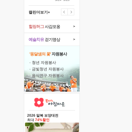
캘린더보기+
힐링허그
사감포옹
>
예술치유
걷기명상
>
'옹달샘의 꽃'
자원봉사
· 청년 자원봉사
· 금빛청년 자원봉사
· 음식연구 자원봉사
2026 말복 보양대전
최대
74%할인