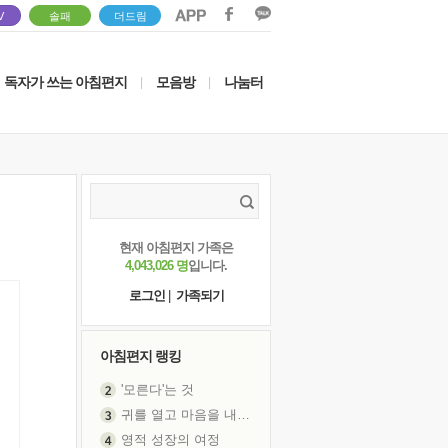
V
솔패
더드림
독자가 쓰는 아침편지
모음방
나눔터
|
|
현재 아침편지 가족은
4,043,026 명
입니다.
로그인
|
가족되기
아침편지 랭킹
'모른다'는 것
귀를 열고 마음을 내어주고
영적 성장의 여정