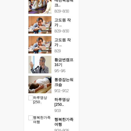
건강명상법
내면혁명워
건강명상
..
크..
스..
/9~10/10
8/29~8/30
10/9~10/10
내면혁명워
고도원 작
내면혁명
..
가 ..
크..
/17~10/18
8/29~8/30
10/17~10/18
황금변캠프
고도원 작
황금변캠
7기
가 ..
17기
/30~10/31
8/29
10/30~10/31
통증잡는워
황금변캠프
통증잡는
크숍
16기
크숍
/7~11/8
9/5~9/6
11/7~11/8
내면혁명워
통증잡는워
내면혁명
..
크숍
크..
/12~12/13
9/11~9/12
12/12~12/13
하루명상
[250..
9/19
행복한가족
여행
9/24~9/26