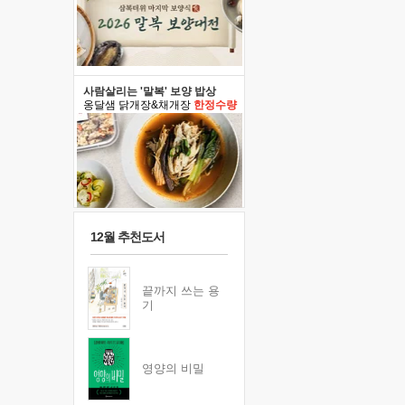
사람살리는 '말복' 보양 밥상
옹달샘 닭개장&채개장
한정수량
12월 추천도서
끝까지 쓰는 용
기
영양의 비밀