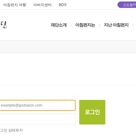
아침편지 여행
아버지센터
BDS
고도원T
재단소개
아침편지는
지난 아침편지
|
|
|
그인 상태유지