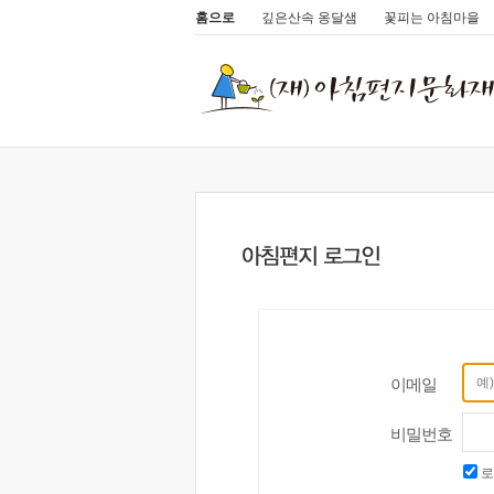
홈으로
깊은산속 옹달샘
꽃피는 아침마을
이메일
비밀번호
로