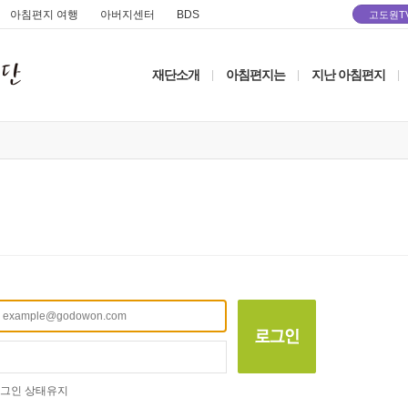
아침편지 여행
아버지센터
BDS
고도원T
재단소개
아침편지는
지난 아침편지
|
|
|
그인 상태유지