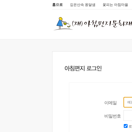
홈으로
깊은산속 옹달샘
꽃피는 아침마을
이메일
비밀번호
로