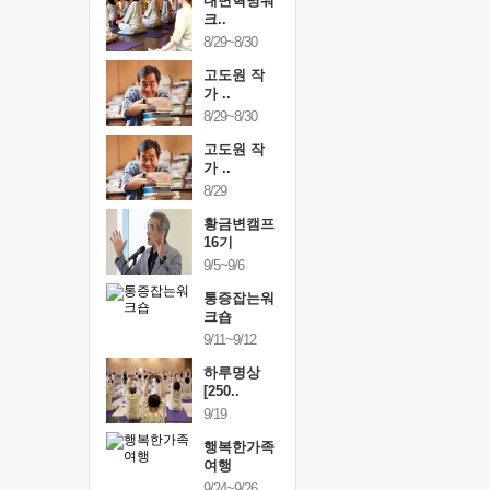
건강명상법
내면혁명워
건강명상
..
크..
스..
/9~10/10
8/29~8/30
10/9~10/10
내면혁명워
고도원 작
내면혁명
..
가 ..
크..
/17~10/18
8/29~8/30
10/17~10/18
황금변캠프
고도원 작
황금변캠
7기
가 ..
17기
/30~10/31
8/29
10/30~10/31
통증잡는워
황금변캠프
통증잡는
크숍
16기
크숍
/7~11/8
9/5~9/6
11/7~11/8
내면혁명워
통증잡는워
내면혁명
..
크숍
크..
/12~12/13
9/11~9/12
12/12~12/13
하루명상
[250..
9/19
행복한가족
여행
9/24~9/26