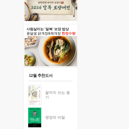
사람살리는 '말복' 보양 밥상
옹달샘 닭개장&채개장
한정수량
12월 추천도서
끝까지 쓰는 용
기
영양의 비밀