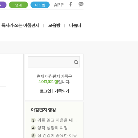
V
솔패
더드림
독자가 쓰는 아침편지
모음방
나눔터
|
|
현재 아침편지 가족은
4,043,024 명
입니다.
로그인
|
가족되기
아침편지 랭킹
귀를 열고 마음을 내어주고
영적 성장의 여정
장 건강이 중요한 이유