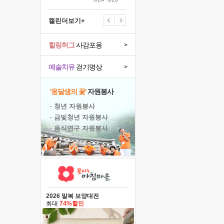
캘린더보기+
힐링허그
사감포옹
>
예술치유
걷기명상
>
'옹달샘의 꽃'
자원봉사
· 청년 자원봉사
· 금빛청년 자원봉사
· 음식연구 자원봉사
2026 말복 보양대전
최대
74%할인