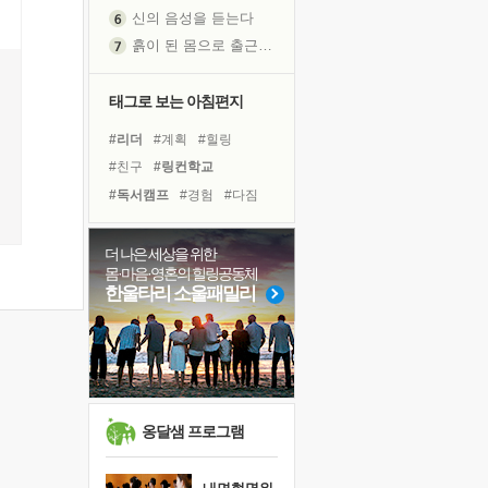
신의 음성을 듣는다
흙이 된 몸으로 출근하는 여자
극과 극의 양 끝단
내가 '나다움'을 찾는 길
태그로 보는 아침편지
피해 갈 수 없는 사건들
#리더
#계획
#힐링
처음 손을 잡았던 날
#친구
#링컨학교
꿈이 실제가 되는 것
#독서캠프
#경험
#다짐
'말 타는 법'을 먼저
#사람
#유튜브
#삶
졸업식 사진을 보며
#바이러스
#희망
더 나은 세상을 위한
극심한 변비, 어깨결림, 수면 장애
몸·마음·영혼의 힐링공동체
#면역력
#나눔
#선택
아픈 아버지를 위한 공간 설계
한울타리 소울패밀리
#극복
#명상
#위기
슬럼프
#아이들
#독서
#도움
보고 싶은 어머니
#비전캠프
#건강
유년 시절의 부산 영도 바다
못된 꼰대들
희망이란
옹달샘 프로그램
'모른다'는 것