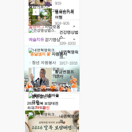
9/19
캘린더보기+
행복한가족
여행
9/24~9/26
힐링허그
사감포옹
>
건강명상법
스..
예술치유
걷기명상
>
10/9~10/10
내면혁명워
'옹달샘의 꽃'
자원봉사
크..
· 청년 자원봉사
10/17~10/18
· 금빛청년 자원봉사
황금변캠프
· 음식연구 자원봉사
17기
10/30~10/31
통증잡는워
크숍
2026 말복 보양대전
11/7~11/8
최대
74%할인
내면혁명워
크..
12/12~12/13