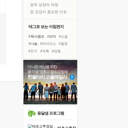
영적 성장의 여정
장 건강이 중요한 이유
신의 음성을 듣는다
흙이 된 몸으로 출근하는 여자
태그로 보는 아침편지
극과 극의 양 끝단
#독서캠프
#리더
#도움
내가 '나다움'을 찾는 길
#나눔
#바이러스
#힐링
피해 갈 수 없는 사건들
#친구
#계획
#경험
처음 손을 잡았던 날
#링컨학교
#다짐
꿈이 실제가 되는 것
#유튜브
#극복
#희망
더 나은 세상을 위한
'말 타는 법'을 먼저
몸·마음·영혼의 힐링공동체
#면역력
#위기
#삶
아픈 아버지를 위한 공간 설계
한울타리 소울패밀리
#독서
#아이들
#명상
졸업식 사진을 보며
#선택
#건강
#비전캠프
극심한 변비, 어깨결림, 수면 장애
#사람
보고 싶은 어머니
마음이 멈춰 버린 곳
유년 시절의 부산 영도 바다
옹달샘 프로그램
못된 꼰대들