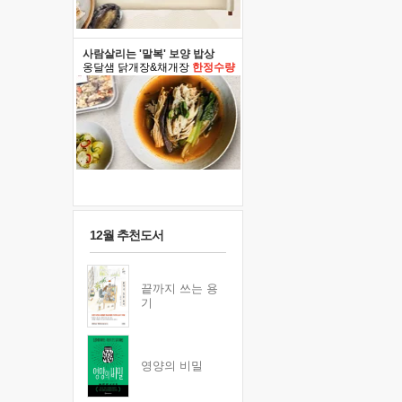
사람살리는 '말복' 보양 밥상
옹달샘 닭개장&채개장
한정수량
12월 추천도서
끝까지 쓰는 용
기
영양의 비밀