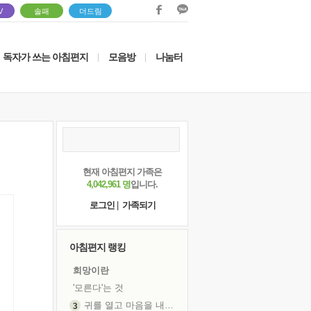
V
솔패
더드림
독자가 쓰는 아침편지
모음방
나눔터
|
|
현재 아침편지 가족은
4,042,961 명
입니다.
로그인
|
가족되기
아침편지 랭킹
희망이란
'모른다'는 것
귀를 열고 마음을 내어주고