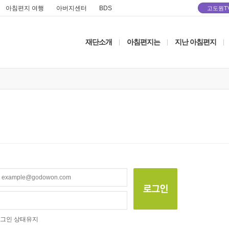
아침편지 여행
아버지센터
BDS
고도원T
재단소개
아침편지는
지난 아침편지
|
|
|
그인 상태유지