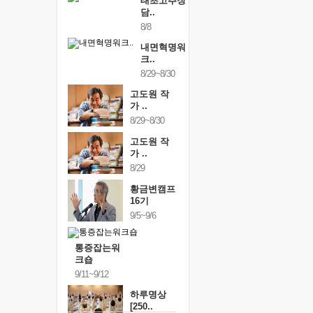
태초고추장
담..
8/8
내면혁명워
크..
8/29~8/30
고도원 작
가 ..
8/29~8/30
고도원 작
가 ..
8/29
황금변캠프
16기
9/5~9/6
통증잡는워
크숍
9/11~9/12
하루명상
[250..