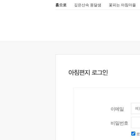
홈으로
깊은산속 옹달샘
꽃피는 아침마을
이메일
비밀번호
로